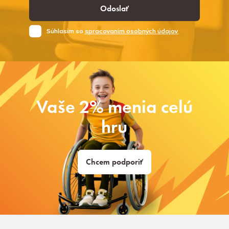
Odoslať
Súhlasim so
spracovaním osobných údajov
Vaše 2% menia celú
hru
Chcem podporiť