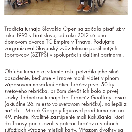
Tradícia turnaja Slovakia Open sa začala písať už v
roku 1993 v Bratislave, od roku 2012 sú jeho
domovom dvorce TC Empire v Trnave. Podujatie
zorganizoval Slovenský zväz telesne postihnutých
športovcov (SZTPŠ) v spolupráci s ďalšími partnermi.
Obľubu turnaja aj v tomto roku potvrdilo jeho silné
obsadenie, keď sme v Trnave mohli vidieť v plnom
zápasovom nasadení päticu hráčov prvej 50-ky
svetového rebríčka, pričom deväť ich bolo z prvej
stovky. Jednotkou turnaja bol Francúz Geoffrey Jasiak
(aktuálne 26. miesto vo svetovom rebríčku), najlepší z
našich – Marek Gergely figuroval pred turnajom na
49. mieste. Kvalitné zastúpenie mali Rakúšania, ktorí
do Trnavy pricestovali s päticou hráčov a v oboch
súťažiach výrazne miešali karty. Víťazom dvojhry sa