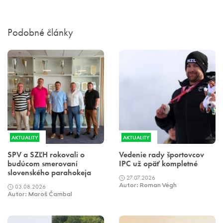
Podobné články
AKTUALITY
AKTUALITY
SPV a SZĽH rokovali o
Vedenie rady športovcov
budúcom smerovaní
IPC už opäť kompletné
slovenského parahokeja
27.07.2026
03.08.2026
Autor: Roman Végh
Autor: Maroš Čambal