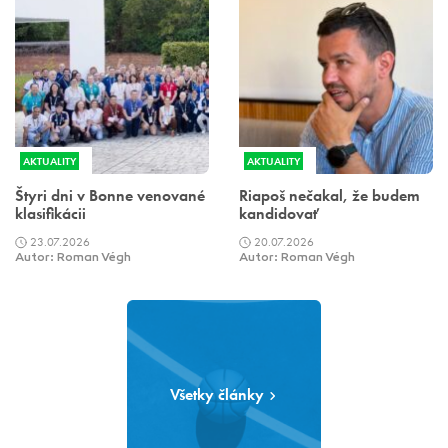
AKTUALITY
AKTUALITY
Štyri dni v Bonne venované
Riapoš nečakal, že budem
klasifikácii
kandidovať
23.07.2026
20.07.2026
Autor: Roman Végh
Autor: Roman Végh
Všetky články