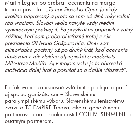
Martin Legner po prebratí ocenenia na margo
turnaja povedal:
„Turnaj Slovakia Open je vždy
kvalitne pripravený a preto sa sem už dlhé roky veľmi
rád vraciam. Slováci vedia navyše vždy niečím
výnimočným prekvapiť. Po prvýkrát mi pripravili životný
zážitok, keď som preberal víťaznú trofej z rúk
prezidenta SR Ivana Gašparoviča. Dnes som
mimoriadne poctený už po druhý krát, keď ocenenie
dostávam z rúk zlatého olympijského medailistu
Miloslava Mečířa. Aj v mojom veku je to obrovská
motivácia ďalej hrať a pokúšať sa o ďalšie víťazstvá“.
Poďakovanie za úspešné zvládnutie podujatia patrí
aj spoluorganizátorom – Slovenskému
paralympijskému výboru, Slovenskému tenisovému
zväzu a TC EMPIRE Trnava, ako aj generálnemu
partnerovi turnaja spoločnosti ECOINVESTNMENT a
ostatným partnerom.