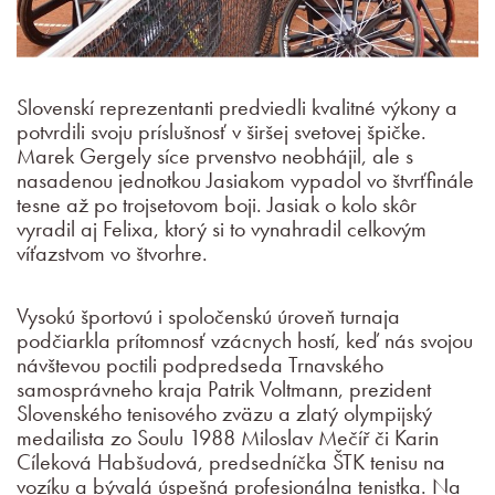
Slovenskí reprezentanti predviedli kvalitné výkony a
potvrdili svoju príslušnosť v širšej svetovej špičke.
Marek Gergely síce prvenstvo neobhájil, ale s
nasadenou jednotkou Jasiakom vypadol vo štvrťfinále
tesne až po trojsetovom boji. Jasiak o kolo skôr
vyradil aj Felixa, ktorý si to vynahradil celkovým
víťazstvom vo štvorhre.
Vysokú športovú i spoločenskú úroveň turnaja
podčiarkla prítomnosť vzácnych hostí, keď nás svojou
návštevou poctili podpredseda Trnavského
samosprávneho kraja Patrik Voltmann, prezident
Slovenského tenisového zväzu a zlatý olympijský
medailista zo Soulu 1988 Miloslav Mečíř či Karin
Cíleková Habšudová, predsedníčka ŠTK tenisu na
vozíku a bývalá úspešná profesionálna tenistka. Na