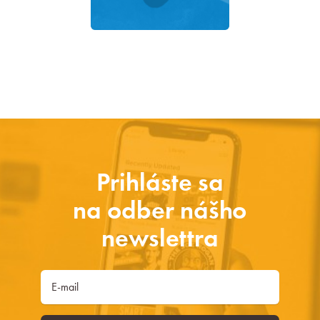
Prihláste sa
na odber nášho
newslettra