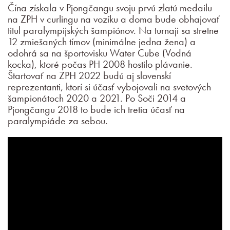
Čína získala v Pjongčangu svoju prvú zlatú medailu
na ZPH v curlingu na vozíku a doma bude obhajovať
titul paralympijských šampiónov. Na turnaji sa stretne
12 zmiešaných tímov (minimálne jedna žena) a
odohrá sa na športovisku Water Cube (Vodná
kocka), ktoré počas PH 2008 hostilo plávanie.
Štartovať na ZPH 2022 budú aj slovenskí
reprezentanti, ktorí si účasť vybojovali na svetových
šampionátoch 2020 a 2021. Po Soči 2014 a
Pjongčangu 2018 to bude ich tretia účasť na
paralympiáde za sebou.