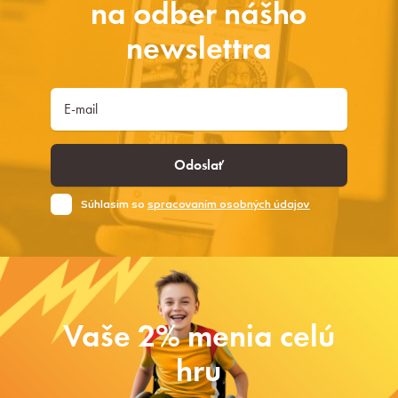
na odber nášho
newslettra
Odoslať
Súhlasim so
spracovaním osobných údajov
Vaše 2% menia celú
hru