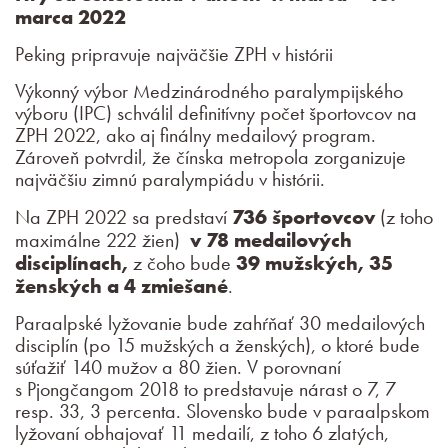
marca 2022
Peking pripravuje najväčšie ZPH v histórii
Výkonný výbor Medzinárodného paralympijského
výboru (IPC) schválil definitívny počet športovcov na
ZPH 2022, ako aj finálny medailový program.
Zároveň potvrdil, že čínska metropola zorganizuje
najväčšiu zimnú paralympiádu v histórii.
Na ZPH 2022 sa predstaví
736 športovcov
(z toho
maximálne 222 žien)
v 78 medailových
disciplínach,
z čoho bude
39 mužských, 35
ženských a 4 zmiešané
.
Paraalpské lyžovanie bude zahŕňať 30 medailových
disciplín (po 15 mužských a ženských), o ktoré bude
súťažiť 140 mužov a 80 žien. V porovnaní
s Pjongčangom 2018 to predstavuje nárast o 7, 7
resp. 33, 3 percenta. Slovensko bude v paraalpskom
lyžovaní obhajovať 11 medailí, z toho 6 zlatých,