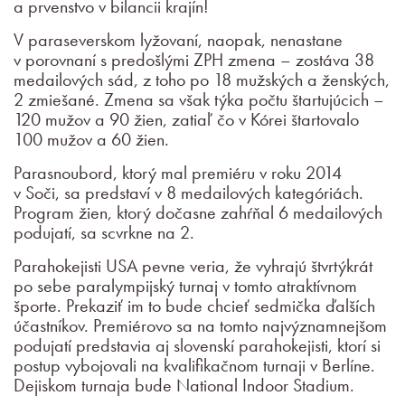
a prvenstvo v bilancii krajín!
V paraseverskom lyžovaní, naopak, nenastane
v porovnaní s predošlými ZPH zmena – zostáva 38
medailových sád, z toho po 18 mužských a ženských,
2 zmiešané. Zmena sa však týka počtu štartujúcich –
120 mužov a 90 žien, zatiaľ čo v Kórei štartovalo
100 mužov a 60 žien.
Parasnoubord, ktorý mal premiéru v roku 2014
v Soči, sa predstaví v 8 medailových kategóriách.
Program žien, ktorý dočasne zahŕňal 6 medailových
podujatí, sa scvrkne na 2.
Parahokejisti USA pevne veria, že vyhrajú štvrtýkrát
po sebe paralympijský turnaj v tomto atraktívnom
športe. Prekaziť im to bude chcieť sedmička ďalších
účastníkov. Premiérovo sa na tomto najvýznamnejšom
podujatí predstavia aj slovenskí parahokejisti, ktorí si
postup vybojovali na kvalifikačnom turnaji v Berlíne.
Dejiskom turnaja bude National Indoor Stadium.