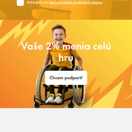
Súhlasim so
spracovaním osobných údajov
Vaše 2% menia celú
hru
Chcem podporiť