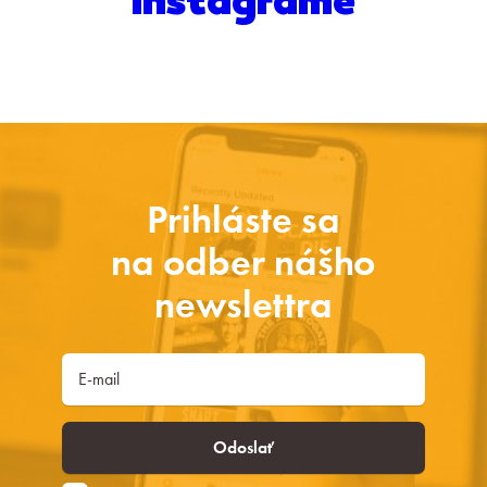
Instagrame
Prihláste sa
na odber nášho
newslettra
Odoslať