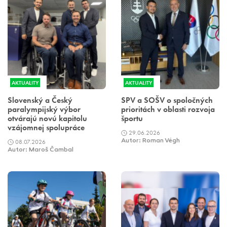
AKTUALITY
AKTUALITY
Slovenský a Český
SPV a SOŠV o spoločných
paralympijský výbor
prioritách v oblasti rozvoja
otvárajú novú kapitolu
športu
vzájomnej spolupráce
29.06.2026
08.07.2026
Autor: Roman Végh
Autor: Maroš Čambal