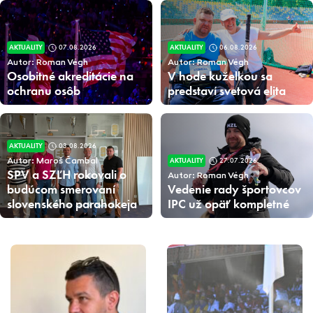
AKTUALITY
07.08.2026
AKTUALITY
06.08.2026
Autor: Roman Végh
Autor: Roman Végh
Osobitné akreditácie na
V hode kuželkou sa
ochranu osôb
predstaví svetová elita
AKTUALITY
03.08.2026
AKTUALITY
27.07.2026
Autor: Maroš Čambal
SPV a SZĽH rokovali o
Autor: Roman Végh
budúcom smerovaní
Vedenie rady športovcov
slovenského parahokeja
IPC už opäť kompletné