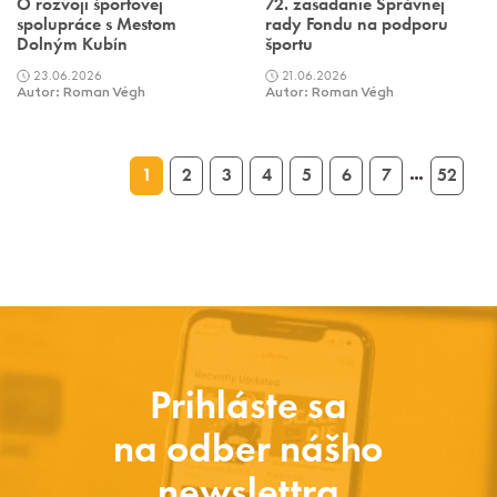
O rozvoji športovej
72. zasadanie Správnej
spolupráce s Mestom
rady Fondu na podporu
Dolným Kubín
športu
23.06.2026
21.06.2026
Autor: Roman Végh
Autor: Roman Végh
1
2
3
4
5
6
7
52
…
Prihláste sa
na odber nášho
newslettra