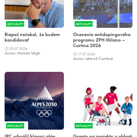
AKTUALITY
AKTUALITY
Riapoš nečakal, že budem
Ocenenie antidopingového
kandidovať
programu ZPH Milano –
Cortina 2026
20.07.2026
Autor: Roman Végh
17.07.2026
Autor: Maroš Čambal
AKTUALITY
AKTUALITY
IPC schválil hlavný plán
Granty na projekty v oblasti