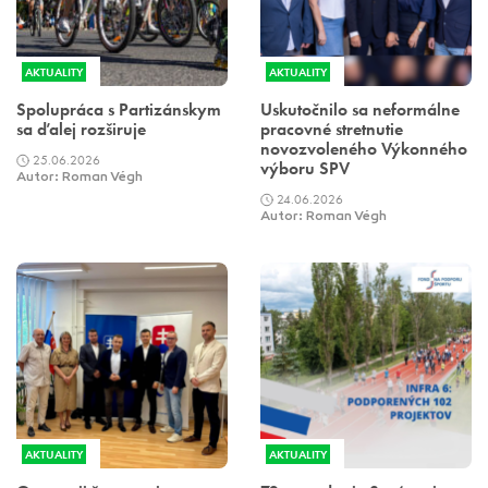
AKTUALITY
AKTUALITY
Spolupráca s Partizánskym
Uskutočnilo sa neformálne
sa ďalej rozširuje
pracovné stretnutie
novozvoleného Výkonného
25.06.2026
výboru SPV
Autor: Roman Végh
24.06.2026
Autor: Roman Végh
AKTUALITY
AKTUALITY