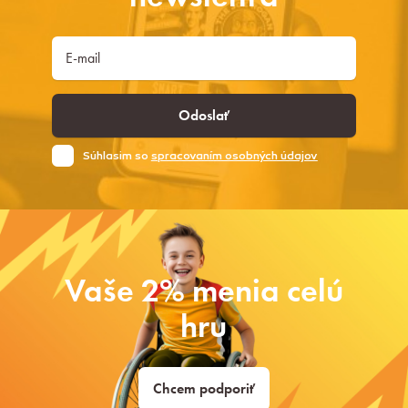
Odoslať
Súhlasim so
spracovaním osobných údajov
Vaše 2% menia celú
hru
Chcem podporiť