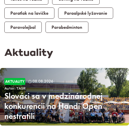
Paratlak na lavičke
Paraalpské lyžovanie
Paravolejbal
Parabedminton
Aktuality
AKTUALITY
08.08.2026
Autor: TASR
Slováci sa v medzinárodnej
konkurencii na Handi Open
nestratili