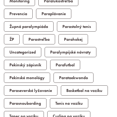
Monitoring
Paralukostreľba
Prevencia
Paraplávanie
Župná paralympiáda
Parastolný tenis
ŽP
Parastreľba
Parahokej
Uncategorized
Paralympijské návraty
Pekinský zápisník
Parafutbal
Pekinské monológy
Parataekwondo
Paraseverské lyžovanie
Basketbal na vozíku
Parasnoubording
Tenis na vozíku
Tanec na vozíku
Curling na vozíku