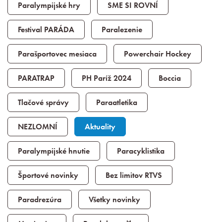
Paralympijské hry
SME SI ROVNÍ
Festival PARÁDA
Paralezenie
Parašportovec mesiaca
Powerchair Hockey
PARATRAP
PH Paríž 2024
Boccia
Tlačové správy
Paraatletika
NEZLOMNÍ
Aktuality
Paralympijské hnutie
Paracyklistika
Športové novinky
Bez limitov RTVS
Paradrezúra
Všetky novinky