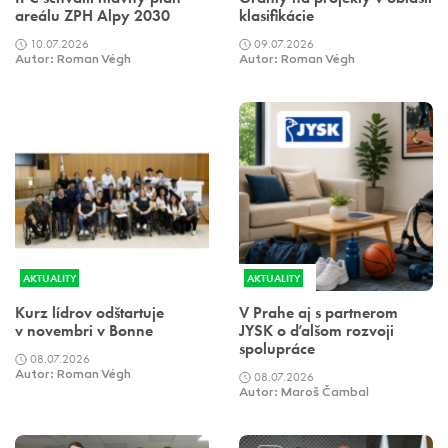
areálu ZPH Alpy 2030
klasifikácie
10.07.2026
09.07.2026
Autor: Roman Végh
Autor: Roman Végh
AKTUALITY
AKTUALITY
Kurz lídrov odštartuje
V Prahe aj s partnerom
v novembri v Bonne
JYSK o ďalšom rozvoji
spolupráce
08.07.2026
Autor: Roman Végh
08.07.2026
Autor: Maroš Čambal