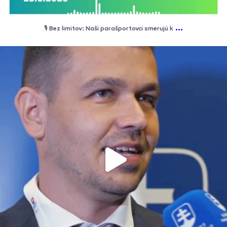
...
🎙️ Bez limitov: Naši parašportovci smerujú k
🎙️ „Hlavnou prioritou bude šport a športovci.“ Novozvolený predseda
Slovenského paralympijského výboru Tomáš Varga hodnotí prvé pocity po
získaní silného mandátu od delegátov Valného zhromaždenia. V rozhovore
približuje najbližšie výzvy, plány na úpravu vnútorných procesov a jasné
zameranie hnutia na rozvoj parašportu a užšiu spoluprácu so športovými
federáciami či SOŠV. 🗳️🇸🇰
#spv #paralympionici #novypredseda #tomasvarga #parasport
#slovensko