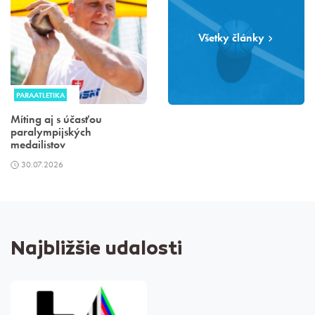
Všetky články
PARAATLETIKA
Míting aj s účasťou
paralympijských
medailistov
30.07.2026
Najbližšie udalosti