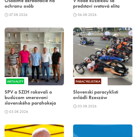
Osobitné akreditácie na
V hode kuželkou sa
ochranu osôb
predstaví svetová elita
07.08.2026
06.08.2026
AKTUALITY
PARACYKLISTIKA
SPV a SZĽH rokovali o
Slovenskí paracyklisti
budúcom smerovaní
ovládli Rzeszów
slovenského parahokeja
03.08.2026
03.08.2026