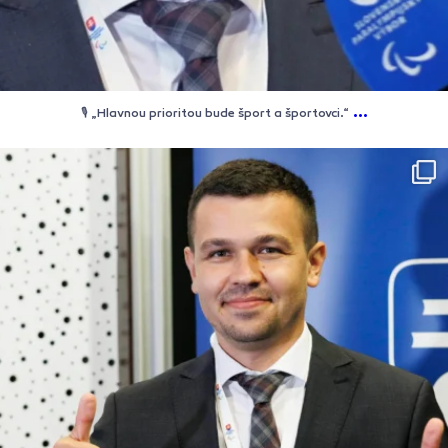
...
🎙️ „Hlavnou prioritou bude šport a športovci.“
🗳️ Voľba predsedu Slovenského paralympijského výboru. 🇸🇰
Volebné Valné zhromaždenie SPV v Bratislave prinieslo zásadnú zmenu vo
vedení. Delegáti svojím hlasovaním rozhodli, že pozíciu predsedu po 23
rokoch preberá Tomáš Varga, ktorý vystriedal Jána Riapoša. 🤝
Fotogaléria zachytáva priebeh samotného hlasovania, volebnú atmosféru
v sále, ako aj prvé oficiálne momenty novozvoleného predsedu a členov
Výkonného výboru SPV. 👇📸
#spv #valnezhromazdenie #volby #paralympionici #slovensko
#parasport