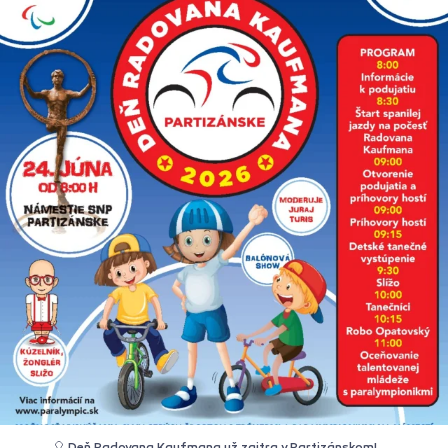
🎈 Deň Radovana Kaufmana už zajtra v Partizánskom! 🇸🇰
✨Slovenský paralympijský výbor, Mesto Partizánske a ZŠ R. Kaufmana
vás pozývajú na podujatie Deň Radovana Kaufmana. Stretneme sa v
stredu 24. júna od 8:00 h na Námestí SNP v Partizánskom, kde spoločne
zažijeme deň plný športu a zábavy.
Pre všetkých návštevníkov je pripravená jedinečná možnosť vyskúšať si
viaceré športy priamo s trénermi a našimi úspešnými paralympionikmi!
Tešiť sa môžete aj na tradičnú spanilú jazdu na počesť Radovana
Kaufmana, oceňovanie talentovanej mládeže a bohatý sprievodný
program plný hudby, kúziel či tanca.
Celým podujatím vás bude sprevádzať moderátor Juraj Turis. Príďte si
užiť skvelú športovú atmosféru a podporiť mladé talenty! 🙌❤️
#denradovanakaufmana #partizanske #spv #paralympionici
#sportspaja #slovensko
...
🎈 Deň Radovana Kaufmana už zajtra v Partizánskom!