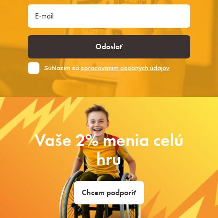
Odoslať
Súhlasim so
spracovaním osobných údajov
Vaše 2% menia celú
hru
Chcem podporiť