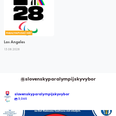
PARALYMPIJSKÉ HRY
Los Angeles
15.08.2028
@slovenskyparalympijskyvybor
slovenskyparalympijskyvybor
3,065