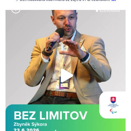
🎙️ Bez limitov: Naši parašportovci smerujú k profesionalizácii! 🇸🇰
Snaha vytvoriť prvé rezortné stredisko na Slovensku naberá reálne
kontúry. Cieľom je posunúť zázemie našich reprezentantov na novú,
profesionálnu úroveň. 🏗️💪
Že to funguje a prináša skvelé výsledky, dokazujú susedia z Česka. Ako
takéto stredisko vybudovali? Stano Ščepán sa v dnešnej relácii Bez limitov
na Rádiu Slovensko rozprával priamo s predsedom Českého
paralympijského výboru Zbyňkom Sýkorom.
Inšpiratívny rozhovor o budúcnosti nášho športu nájdete v archíve! 🎧👇
#bezlimitov #radioslovensko #spv #paralympionici #rezortnestredisko