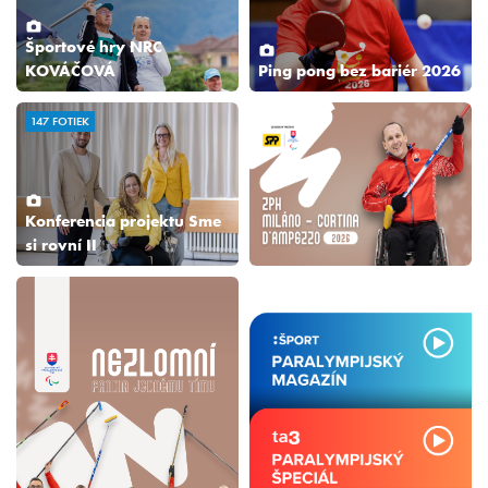
Športové hry NRC
KOVÁČOVÁ
Ping pong bez bariér 2026
147 FOTIEK
Konferencia projektu Sme
si rovní II