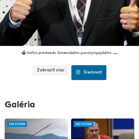
...
🗳️ Voľba predsedu Slovenského paralympijského
Zobraziť viac
Sledovať
Galéria
130 FOTIEK
165 FOTIEK