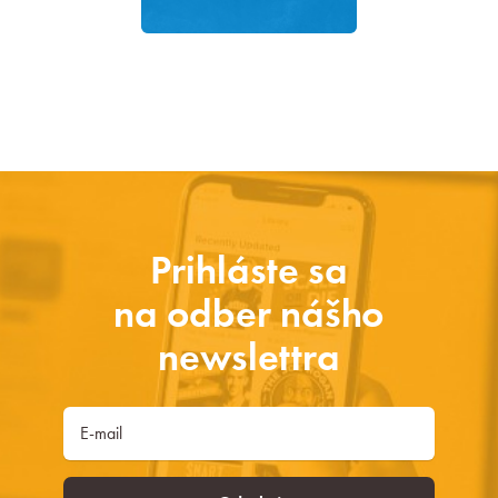
Prihláste sa
na odber nášho
newslettra