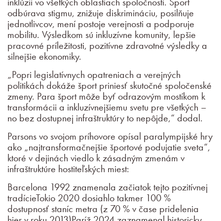
inklúzii vo všetkých oblastiach spoločnosti. Šport
odbúrava stigmu, znižuje diskrimináciu, posilňuje
jednotlivcov, mení postoje verejnosti a podporuje
mobilitu. Výsledkom sú inkluzívne komunity, lepšie
pracovné príležitosti, pozitívne zdravotné výsledky a
silnejšie ekonomiky.
„Popri legislatívnych opatreniach a verejných
politikách dokáže šport priniesť skutočné spoločenské
zmeny. Para šport môže byť odrazovým mostíkom k
transformácii a inkluzívnejšiemu svetu pre všetkých –
no bez dostupnej infraštruktúry to nepôjde,“ dodal.
Parsons vo svojom príhovore opísal paralympijské hry
ako „najtransformačnejšie športové podujatie sveta“,
ktoré v dejinách viedlo k zásadným zmenám v
infraštruktúre hostiteľských miest:
Barcelona 1992 znamenala začiatok tejto pozitívnej
tradícieTokio 2020 dosiahlo takmer 100 %
dostupnosť staníc metra (z 70 % v čase pridelenia
hier v roku 2013)Paríž 2024 zaznamenal historicky