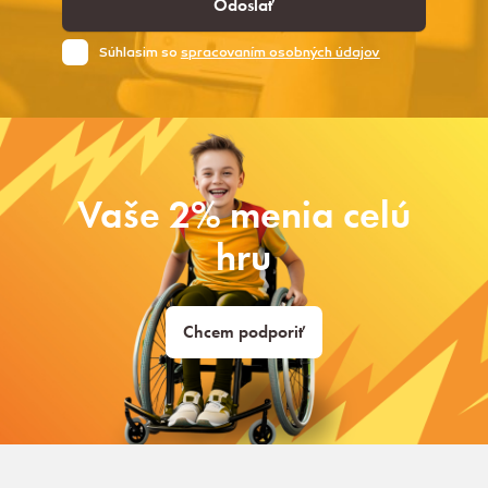
Odoslať
Súhlasim so
spracovaním osobných údajov
Vaše 2% menia celú
hru
Chcem podporiť