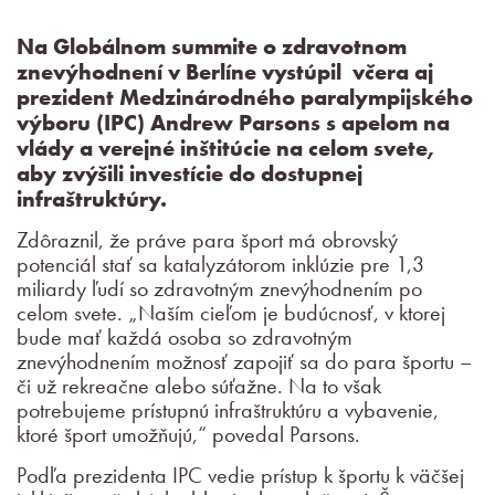
Na Globálnom summite o zdravotnom
znevýhodnení v Berlíne vystúpil včera aj
prezident Medzinárodného paralympijského
výboru (IPC) Andrew Parsons s apelom na
vlády a verejné inštitúcie na celom svete,
aby zvýšili investície do dostupnej
infraštruktúry.
Zdôraznil, že práve para šport má obrovský
potenciál stať sa katalyzátorom inklúzie pre 1,3
miliardy ľudí so zdravotným znevýhodnením po
celom svete. „Naším cieľom je budúcnosť, v ktorej
bude mať každá osoba so zdravotným
znevýhodnením možnosť zapojiť sa do para športu –
či už rekreačne alebo súťažne. Na to však
potrebujeme prístupnú infraštruktúru a vybavenie,
ktoré šport umožňujú,“ povedal Parsons.
Podľa prezidenta IPC vedie prístup k športu k väčšej