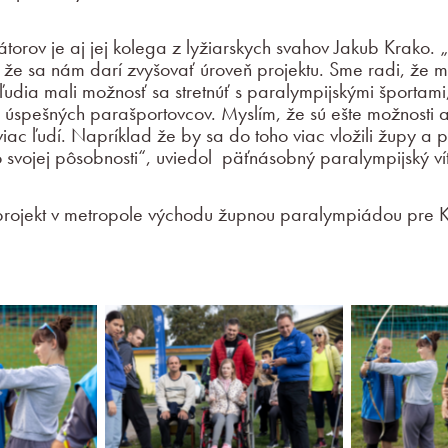
orov je aj jej kolega z lyžiarskych svahov Jakub Krako. „
i, že sa nám darí zvyšovať úroveň projektu. Sme radi, že m
udia mali možnosť sa stretnúť s paralympijskými športami, 
úspešných parašportovcov. Myslím, že sú ešte možnosti a
viac ľudí. Napríklad že by sa do toho viac vložili župy a pr
o svojej pôsobnosti“, uviedol päťnásobný paralympijský ví
projekt v metropole východu župnou paralympiádou pre K
j.