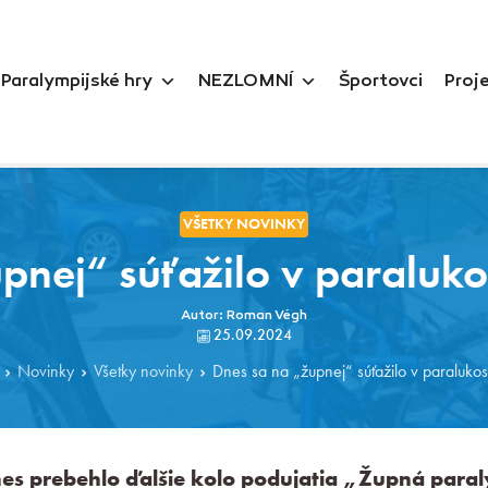
Paralympijské hry
NEZLOMNÍ
Športovci
Proj
VŠETKY NOVINKY
pnej“ súťažilo v paralukos
Autor: Roman Végh
25.09.2024
Novinky
Všetky novinky
Dnes sa na „župnej“ súťažilo v paralukos
es prebehlo ďalšie kolo podujatia „Župná para