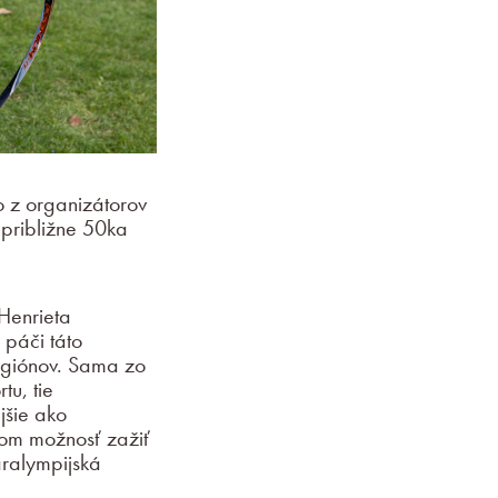
o z organizátorov
 približne 50ka
Henrieta
 páči táto
egiónov. Sama zo
tu, tie
jšie ako
ťom možnosť zažiť
ralympijská