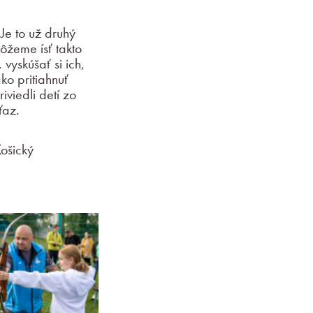
Je to už druhý
ôžeme ísť takto
vyskúšať si ich,
ko pritiahnuť
iviedli detí zo
ťaz.
ošický