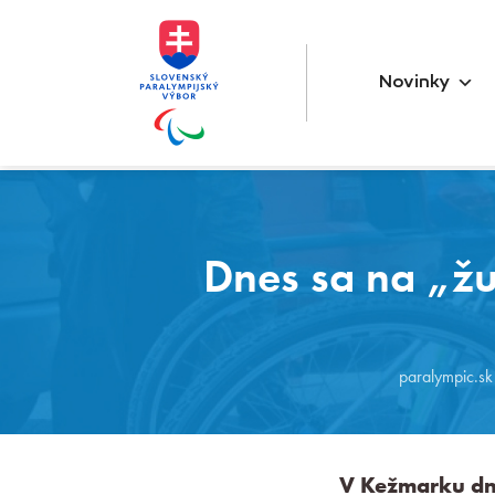
Novinky
Dnes sa na „žu
paralympic.sk
V Kežmarku dn