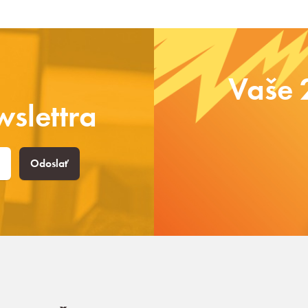
Vaše 
slettra
Odoslať