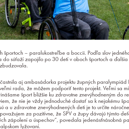
ch športoch – paralukostreľbe a boccii. Podľa slov jednéh
a do súťaží zapojilo po 30 detí v oboch športoch a ďalšia
ovzbudzovala.
účastnila aj ambasádorka projektu župných paralympiád 
eľmi rada, že môžem podporiť tento projekt. Veľmi sa mi
rinášame šport bližšie ku zdravotne znevýhodneným do r
 viem, že nie je vždy jednoduché dostať sa k nejakému špor
 a u zdravotne znevýhodnených deti je to určite náročne
 považujem za pozitívne, že SPV a župy dávajú týmto de
vých zápolení a úspechov“, povedala jedenásťnásobná pa
alpskom lyžovaní.