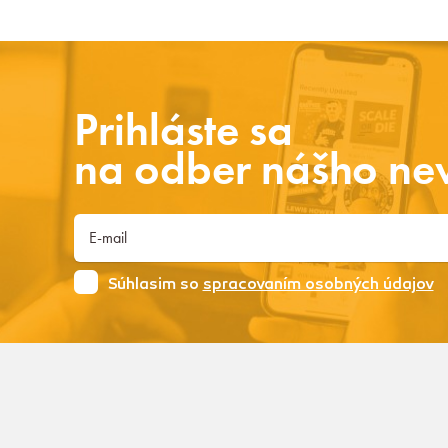
Prihláste sa
na odber nášho new
Súhlasim so
spracovaním osobných údajov