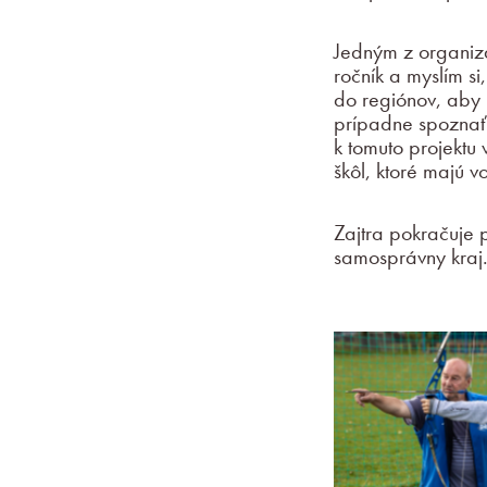
Jedným z organizát
ročník a myslím s
do regiónov, aby ľ
prípadne spoznať 
k tomuto projektu 
škôl, ktoré majú v
Zajtra pokračuje 
samosprávny kra