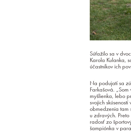
Súťažilo sa v dvo
Karola Kulanka, s
účastníkov ich p
Na podujatí sa z
Farkašová. „Som v
myšlienka, lebo p
svojich skúseností
obmedzenia tam sú
u zdravých. Preto
radosť zo športo
šampiónka v para