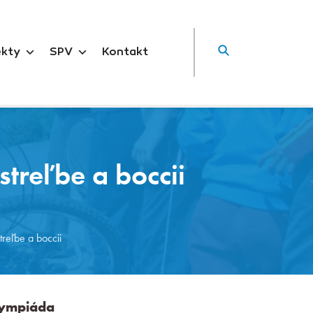
ekty
SPV
Kontakt
treľbe a boccii
treľbe a boccii
lympiáda