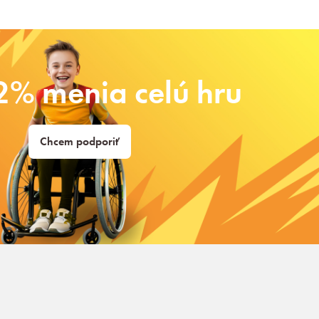
2% menia celú hru
Chcem podporiť