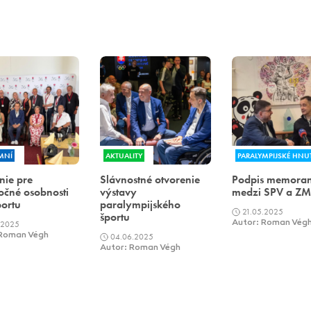
MNÍ
AKTUALITY
PARALYMPIJSKÉ HNUT
nie pre
Slávnostné otvorenie
Podpis memora
čné osobnosti
výstavy
medzi SPV a Z
ortu
paralympijského
21.05.2025
športu
.2025
Autor: Roman Vég
 Roman Végh
04.06.2025
Autor: Roman Végh