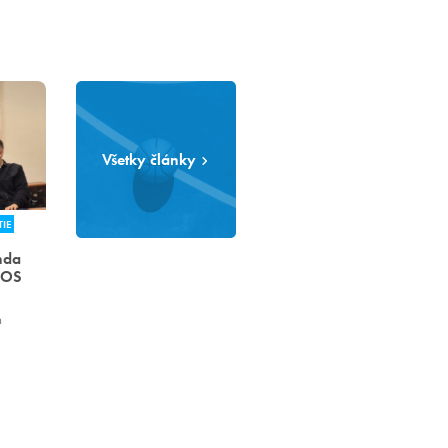
Všetky články
IE
nda
MOS
h