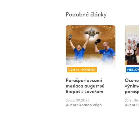
Podobné články
VŠETKY NOVINKY
NEZLO
Parašportovcami
Ocene
mesiaca august sú
výnimo
Riapoš s Lovašom
parašp
02.09.2025
21.06
Autor: Roman Végh
Autor: