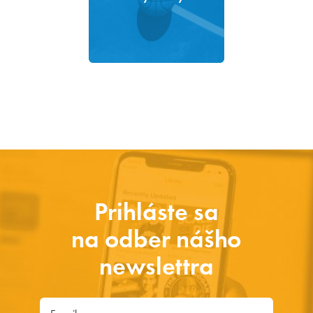
Prihláste sa
na odber nášho
newslettra