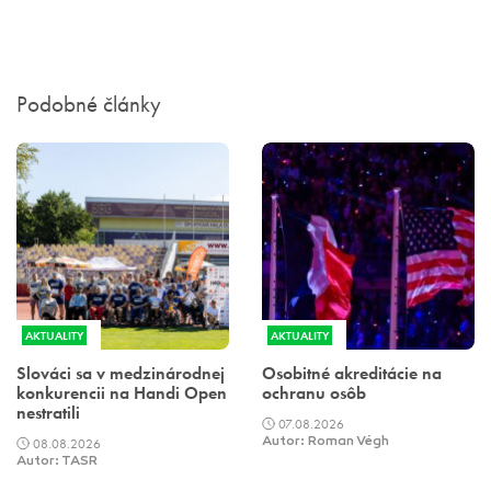
Podobné články
AKTUALITY
AKTUALITY
Slováci sa v medzinárodnej
Osobitné akreditácie na
konkurencii na Handi Open
ochranu osôb
nestratili
07.08.2026
08.08.2026
Autor: Roman Végh
Autor: TASR