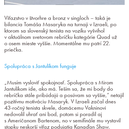
Víťazstvo v štvorhre a bronz v singloch – taká je
bilancia Tomáša Masaryka na turnaji v Izraeli, po
ktorom sa slovenský tenista na vozíku vyšvihol
v aktuálnom svetovom rebríčku kategórie Quad už
o osem mieste vyššie. Momentálne mu patrí 22.
priečka.
Spolupráca s Jantulíkom funguje
„Musím vysloviť spokojnosť. Spolupráca s Mirom
Jantulíkom ide, ako má. Teším sa, že mi body do
rebríčka stále pribúdajú a posúvam sa vyššie,“ netajil
pozitívnu motiváciu Masaryk. V Izraeli začal dnes
43-ročný tenista skvele, domácemu Vakninovi
nedovolil uhrať ani bod, potom si poradil aj
s Američanom Bartenom, no v semifinále mu vystavil
stopku neskorší víťaz podujatia Kanaďan Shaw.