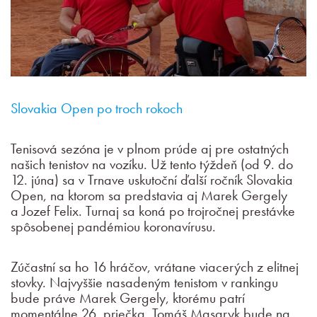
Slovakia Open po troch rokoch
Tenisová sezóna je v plnom prúde aj pre ostatných
našich tenistov na vozíku. Už tento týždeň (od 9. do
12. júna) sa v Trnave uskutoční ďalší ročník Slovakia
Open, na ktorom sa predstavia aj Marek Gergely
a Jozef Felix. Turnaj sa koná po trojročnej prestávke
spôsobenej pandémiou koronavírusu.
Zúčastní sa ho 16 hráčov, vrátane viacerých z elitnej
stovky. Najvyššie nasadeným tenistom v rankingu
bude práve Marek Gergely, ktorému patrí
momentálne 26. priečka. Tomáš Masaryk bude na