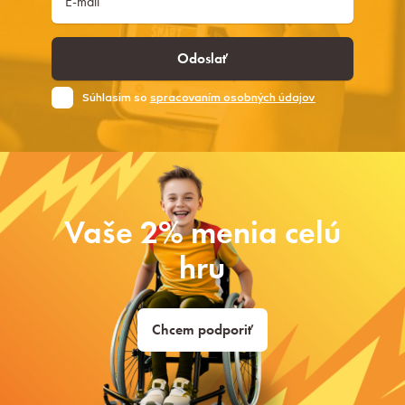
Odoslať
Súhlasim so
spracovaním osobných údajov
Vaše 2% menia celú
hru
Chcem podporiť