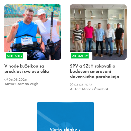
AKTUALITY
AKTUALITY
V hode kuželkou sa
SPV a SZĽH rokovali o
predstaví svetová elita
budúcom smerovaní
slovenského parahokeja
06.08.2026
Autor: Roman Végh
03.08.2026
Autor: Maroš Čambal
Všetky články