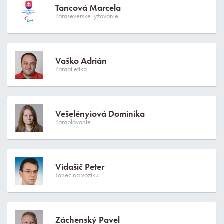
Tancová Marcela
Paraseverské lyžovanie
Vaško Adrián
Paraatletika
Vešelényiová Dominika
Paraplávanie
Vidašič Peter
Tanec na vozíku
Záchenský Pavel