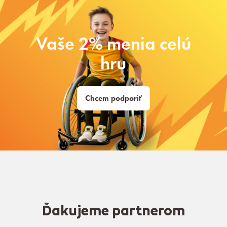
Vaše 2% menia celú
hru
Chcem podporiť
Ďakujeme partnerom