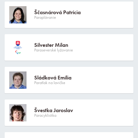
Ščasnárová Patrícia
Paraplávanie
Silvester Milan
Paraseverské lyžovanie
Sládková Emília
Paratlak na lavičke
Švestka Jaroslav
Paracyklistika