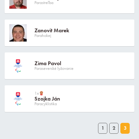
Parastreľba
Zanovit Marek
Parahokej
Zima Pavol
Paraseverské lyžovanie
1x
Szojka Ján
Paracyklistika
1
2
3