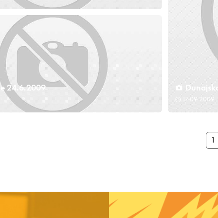
ke 24.6.2009
Dunajsk
17.09.2009
1