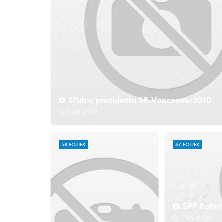
Sľub u prezidenta SR-Vancouver2010
21.02.2010
58 FOTIEK
67 FOTIEK
SPP Rafti
17.09.2009