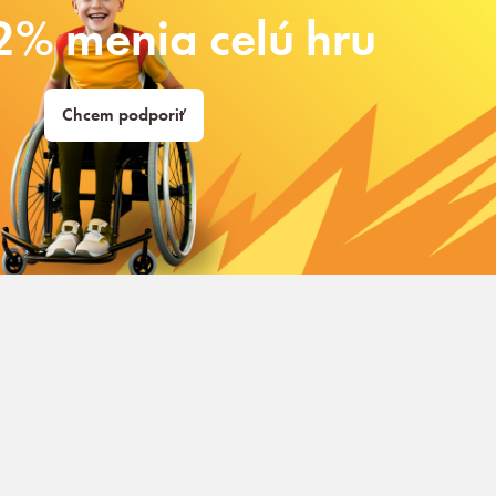
2% menia celú hru
Chcem podporiť