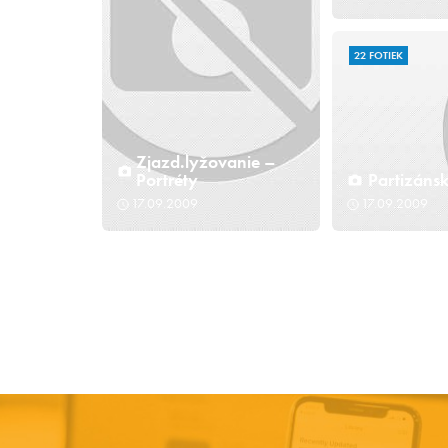
22 FOTIEK
Zjazd.lyžovanie –
Portréty
Partizáns
17.09.2009
17.09.2009