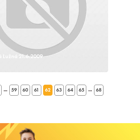
á Lužná 21.6.2009
59
60
61
62
63
64
65
68
…
…