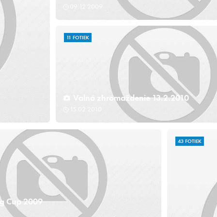
09.12.2009
11 FOTIEK
Valná zhromaždenie 13.2.2010
15.02.2010
43 FOTIEK
ng Cup 2009