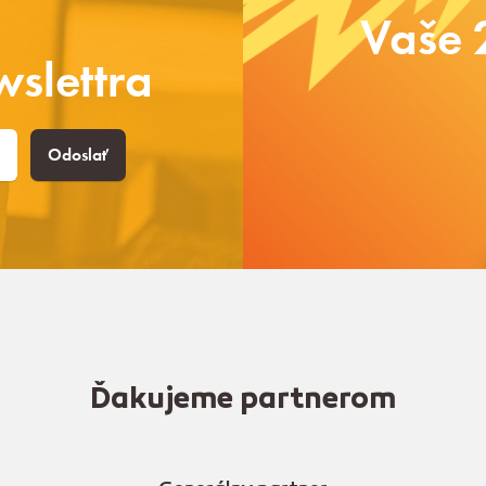
Vaše 
slettra
Odoslať
Ďakujeme partnerom