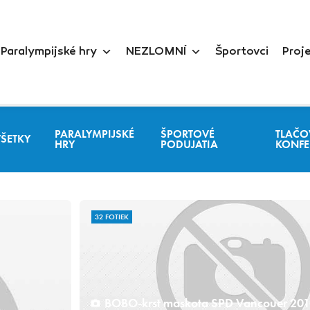
Paralympijské hry
NEZLOMNÍ
Športovci
Proj
PARALYMPIJSKÉ
ŠPORTOVÉ
TLAČO
VŠETKY
HRY
PODUJATIA
KONFE
32 FOTIEK
BOBO-krst maskota SPD Vancouer 20