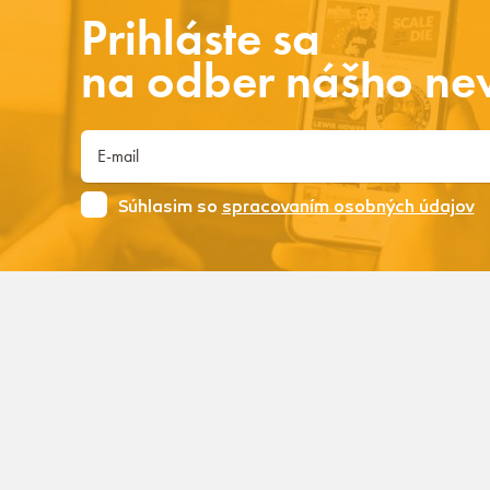
Prihláste sa
na odber nášho new
Súhlasim so
spracovaním osobných údajov