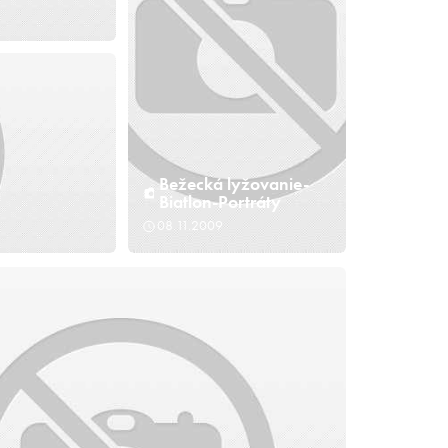
Bežecká lyžovanie-
Biatlon-Portráty
08.11.2009