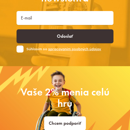
Odoslať
Súhlasim so
spracovaním osobných údajov
Vaše 2% menia celú
hru
Chcem podporiť