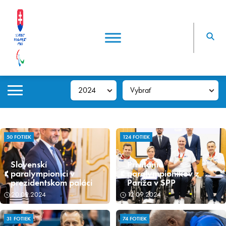
50 FOTIEK
124 FOTIEK
Slovenskí
Privítanie
paralympionici v
paralympionikov z
prezidentskom paláci
Paríža v SPP
20.09.2024
12.09.2024
31 FOTIEK
74 FOTIEK