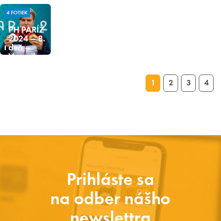
4 FOTIEK
PH PARÍŽ
2024 – 8.
deň –
Veronika
Vadovičová
05.09.2024
1
2
3
4
Prihláste sa
na odber nášho
newslettra