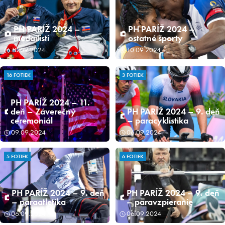
PH PARÍŽ 2024 –
PH PARÍŽ 2024 –
medailisti
ostatné športy
10.09.2024
10.09.2024
16 FOTIEK
3 FOTIEK
PH PARÍŽ 2024 – 11.
deň – Záverečný
PH PARÍŽ 2024 – 9. deň
ceremoniál
– paracyklistika
09.09.2024
06.09.2024
5 FOTIEK
6 FOTIEK
PH PARÍŽ 2024 – 9. deň
PH PARÍŽ 2024 – 9. deň
– paraatletika
– paravzpieranie
06.09.2024
06.09.2024