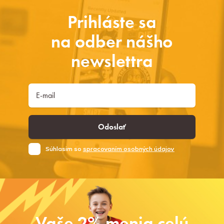
Prihláste sa
na odber nášho
newslettra
Odoslať
Súhlasim so
spracovaním osobných údajov
Vaše 2% menia celú