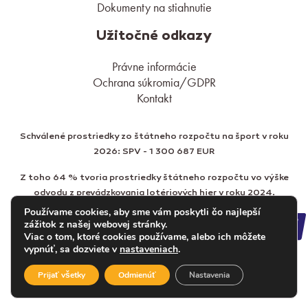
Dokumenty na stiahnutie
Užitočné odkazy
Právne informácie
Ochrana súkromia/GDPR
Kontakt
Schválené prostriedky zo štátneho rozpočtu na šport v roku
2026: SPV - 1 300 687 EUR
Z toho 64 % tvoria prostriedky štátneho rozpočtu vo výške
odvodu z prevádzkovania lotériových hier v roku 2024.
Používame cookies, aby sme vám poskytli čo najlepší
zážitok z našej webovej stránky.
Viac o tom, ktoré cookies používame, alebo ich môžete
vypnúť, sa dozviete v
nastaveniach
.
Prijať všetky
Odmienúť
Nastavenia