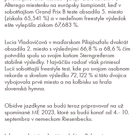
Alterego miestenku na európsky šampionát, keď v
sobotňajšom Grand Prix B teste obsadila 5. miesto
(získala 65,541 %) a v nedeľnom freestyle výsledok
ešte vylepšila ziskom 67,683 %.
Lucia Vladovičová v maďarskom Pilisjászfalu dvakrát
obsadila 2. miesto s výslednými 66,8 % a 68,6 % čím
potvrdila spolu so svojím koňom Sterngreiferom
stabilné výsledky. Najväčšiu radosť však priniesol
Lucii sobotňajší freestyle test, kde po svojom osobnom
rekorde a skvelom výsledku 72,122 % si táto dvojica
vybojovala prvé miesto a na kolbisku sa hrala
slovenská hymna.
Obidve jazdkyne sa budú teraz pripravovať na už
spomínané ME 2023, ktoré sa budú konať od 4.- 10.
septembra v nemeckom Riesenbecku.