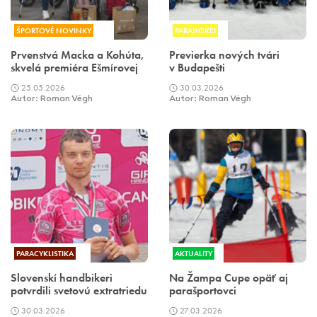
ŠPORTOVÉ NOVINKY
PARAHOKEJ
Prvenstvá Macka a Kohúta,
Previerka nových tvári
skvelá premiéra Ešmírovej
v Budapešti
25.05.2026
30.03.2026
Autor: Roman Végh
Autor: Roman Végh
PARACYKLISTIKA
AKTUALITY
Slovenskí handbikeri
Na Žampa Cupe opäť aj
potvrdili svetovú extratriedu
parašportovci
30.03.2026
27.03.2026