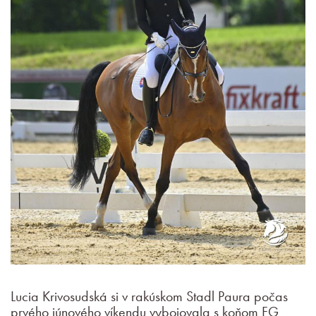
Lucia Krivosudská si v rakúskom Stadl Paura počas
prvého júnového víkendu vybojovala s koňom FG