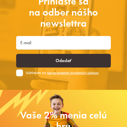
Prihláste sa
na odber nášho
newslettra
Odoslať
Súhlasim so
spracovaním osobných údajov
Vaše 2% menia celú
hru