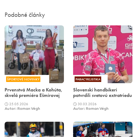
Podobné články
ŠPORTOVÉ NOVINKY
PARACYKLISTIKA
Prvenstvá Macka a Kohúta,
Slovenskí handbikeri
skvelá premiéra Ešmírovej
potvrdili svetovú extratriedu
25.05.2026
30.03.2026
Autor: Roman Végh
Autor: Roman Végh