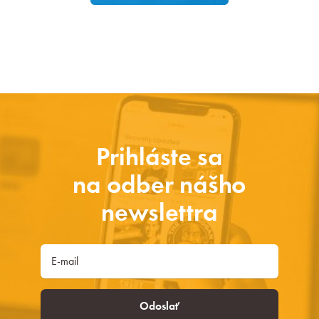
Prihláste sa
na odber nášho
newslettra
Odoslať