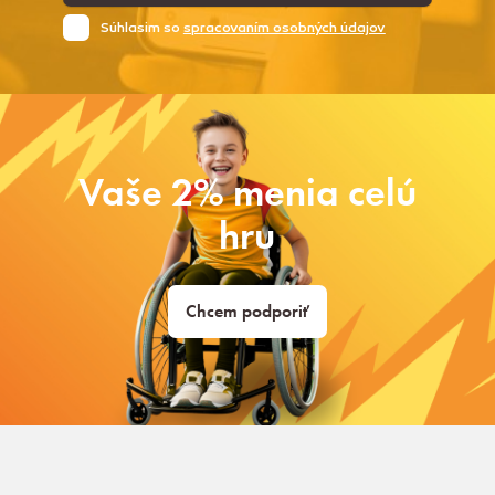
Súhlasim so
spracovaním osobných údajov
Vaše 2% menia celú
hru
Chcem podporiť