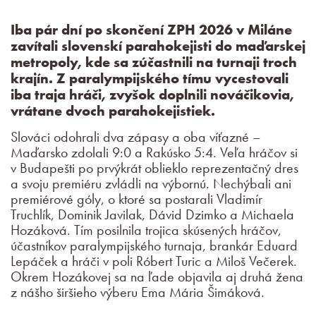
Iba pár dní po skončení ZPH 2026 v Miláne
zavítali slovenskí parahokejisti do maďarskej
metropoly, kde sa zúčastnili na turnaji troch
krajín. Z paralympijského tímu vycestovali
iba traja hráči, zvyšok doplnili nováčikovia,
vrátane dvoch parahokejistiek.
Slováci odohrali dva zápasy a oba víťazné –
Maďarsko zdolali 9:0 a Rakúsko 5:4. Veľa hráčov si
v Budapešti po prvýkrát oblieklo reprezentačný dres
a svoju premiéru zvládli na výbornú. Nechýbali ani
premiérové góly, o ktoré sa postarali Vladimír
Truchlík, Dominik Javilak, Dávid Dzimko a Michaela
Hozáková. Tím posilnila trojica skúsených hráčov,
účastníkov paralympijského turnaja, brankár Eduard
Lepáček a hráči v poli Róbert Turic a Miloš Večerek.
Okrem Hozákovej sa na ľade objavila aj druhá žena
z nášho širšieho výberu Ema Mária Šimáková.