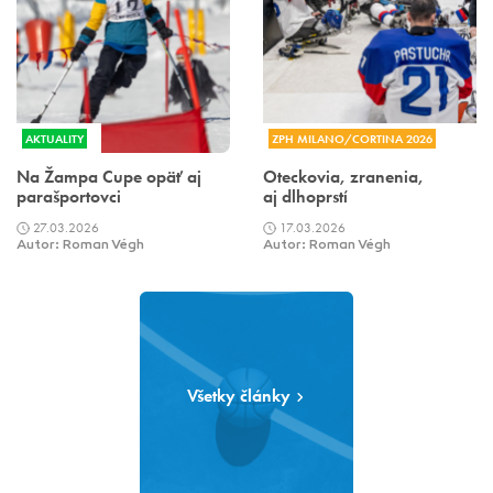
AKTUALITY
ZPH MILANO/CORTINA 2026
Na Žampa Cupe opäť aj
Oteckovia, zranenia,
parašportovci
aj dlhoprstí
27.03.2026
17.03.2026
Autor: Roman Végh
Autor: Roman Végh
Všetky články