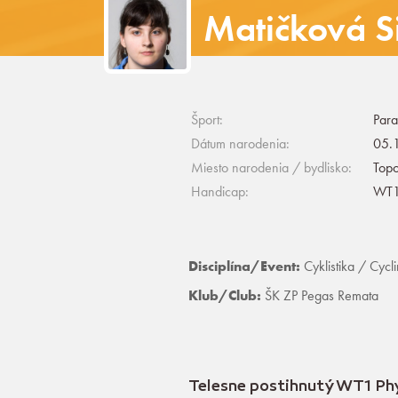
Matičková 
Šport:
Para
Dátum narodenia:
05.1
Miesto narodenia / bydlisko:
Topo
Handicap:
WT1 
Disciplína/Event:
Cyklistika / Cycl
Klub/Club:
ŠK ZP Pegas Remata
Telesne postihnutý WT1 Phy