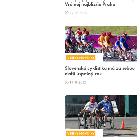
Vrátnej najbližšie Praha
22.07.2013
VŠETKY NOVINKY
Slovenská cyklistika má za sebou
ďalší úspešný rok
14.11.2012
VŠETKY NOVINKY