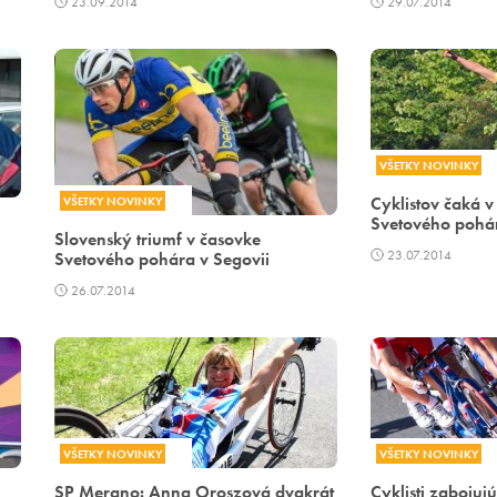
23.09.2014
29.07.2014
VŠETKY NOVINKY
Cyklistov čaká v
VŠETKY NOVINKY
Svetového pohá
Slovenský triumf v časovke
23.07.2014
Svetového pohára v Segovii
26.07.2014
VŠETKY NOVINKY
VŠETKY NOVINKY
SP Merano: Anna Oroszová dvakrát
Cyklisti zabojuj