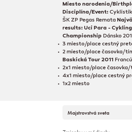
Miesto narodenia/Birthpl
Disciplína/Event:
Cyklistik
ŠK ZP Pegas Remata
Najvä
results:
Uci Para - Cyklin
Championship
Dánsko 201
3 miesto/place cestný pret
2 miesto/place časovka/tim
Baskická Tour 2011
Francú
2x1 miesto/place časovka/t
4x1 miesto/place cestný pr
1x2 miesto
Majstrovstvá sveta