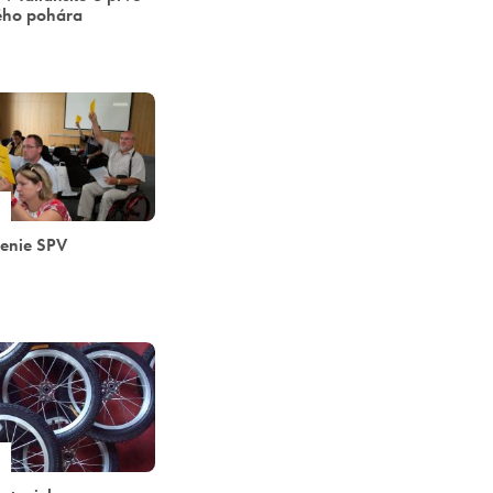
ého pohára
enie SPV