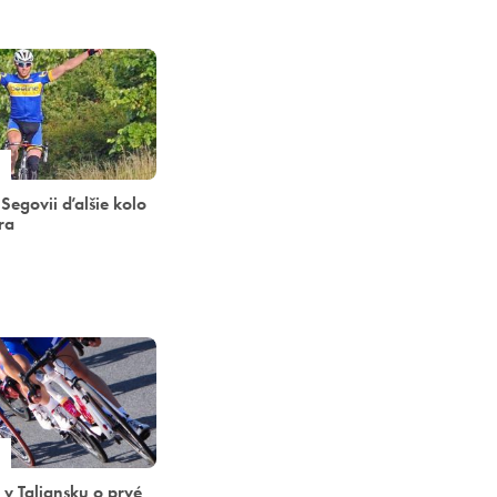
 Segovii ďalšie kolo
ra
ú v Taliansku o prvé