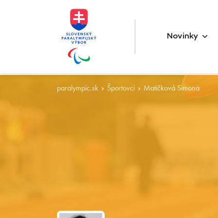
Novinky
paralympic.sk
Športovci
Matičková Simona