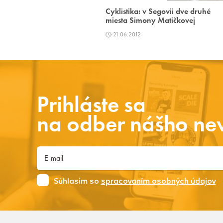
Cyklistika: v Segovii dve druhé
miesta Simony Matičkovej
21.06.2012
Prihláste sa
na odber nášho new
Súhlasim so
spracovaním osobných údajov