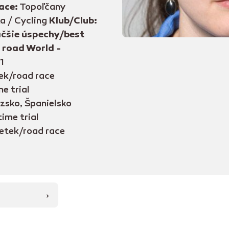
ace:
Topoľčany
a / Cycling
Klub/Club:
čšie úspechy/best
g road World -
1
ek/road race
e trial
zsko, Španielsko
ime trial
etek/road race