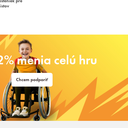
steniek pre
istov
2% menia celú hru
Chcem podporiť