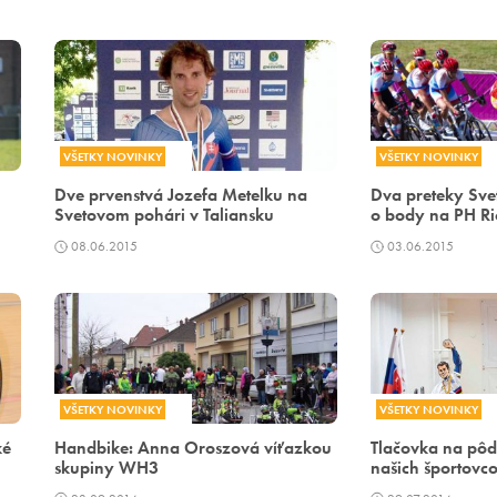
VŠETKY NOVINKY
VŠETKY NOVINKY
Dve prvenstvá Jozefa Metelku na
Dva preteky Sv
Svetovom pohári v Taliansku
o body na PH Ri
08.06.2015
03.06.2015
VŠETKY NOVINKY
VŠETKY NOVINKY
ké
Handbike: Anna Oroszová víťazkou
Tlačovka na pô
skupiny WH3
našich športovc