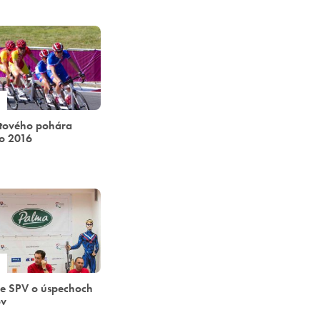
etového pohára
o 2016
de SPV o úspechoch
ov