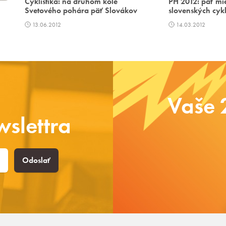
Cyklistika: na druhom kole
PH 2012: päť mie
Svetového pohára päť Slovákov
slovenských cykl
13.06.2012
14.03.2012
Vaše 
slettra
Odoslať