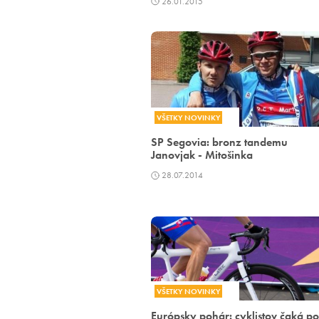
26.01.2015
VŠETKY NOVINKY
SP Segovia: bronz tandemu
Janovjak - Mitošinka
28.07.2014
VŠETKY NOVINKY
Európsky pohár: cyklistov čaká po