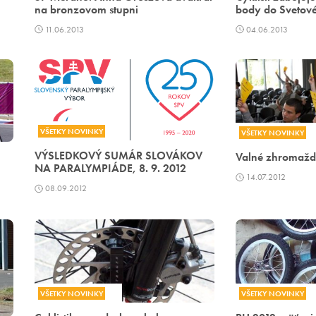
na bronzovom stupni
body do Svetov
11.06.2013
04.06.2013
VŠETKY NOVINKY
VŠETKY NOVINKY
VÝSLEDKOVÝ SUMÁR SLOVÁKOV
Valné zhromažd
NA PARALYMPIÁDE, 8. 9. 2012
14.07.2012
08.09.2012
VŠETKY NOVINKY
VŠETKY NOVINKY