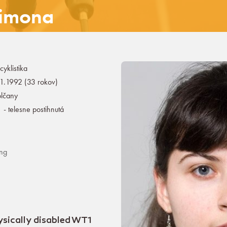
Simona
cyklistika
1.1992 (33 rokov)
lčany
- telesne postihnutá
ing
sically disabled WT1