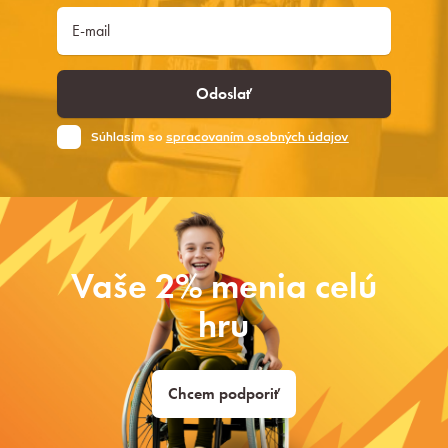
Odoslať
Súhlasim so
spracovaním osobných údajov
Vaše 2% menia celú
hru
Chcem podporiť