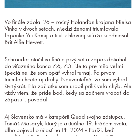
Vo finále zdolal 26 – ročný Holanďan krajana Nielsa
Vinka v dvoch setoch. Medzi ženami triumfovala
Japonka Yui Kamiji a titul z hlavnej súťaže si odniesol
Brit Alfie Hewett.
Schroeder otočil vo finále prvý set a zápas dotiahol
do víťazného konca 7:6, 7:5. “Je to pre mňa veľmi
špeciálne, že som opäť vyhral turnaj. Po prvom
triumfe chcete aj druhý. Neuveriteľné, že som vyhral
štvrtýkrát. Na začiatku som urobil príliš veľa chýb. Ale
vždy viem, že príde bod, kedy sa začnem vracať do
zápasu“, povedal.
Aj Slovensko má v kategórii Quad svojho zástupcu.
Tomáš Masaryk, ktorý je aktuálne 19. hráčom sveta,
dlho bojoval o účasť na PH 2024 v Paríži, keď