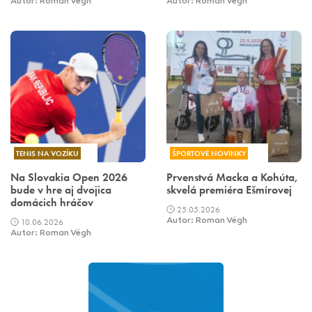
Autor: Roman Végh
Autor: Roman Végh
TENIS NA VOZÍKU
ŠPORTOVÉ NOVINKY
Na Slovakia Open 2026
Prvenstvá Macka a Kohúta,
bude v hre aj dvojica
skvelá premiéra Ešmírovej
domácich hráčov
25.05.2026
10.06.2026
Autor: Roman Végh
Autor: Roman Végh