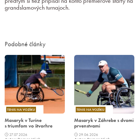
predtým si tiež pripísal na konto premiérové štarty na
grandslamových turnajoch.
Podobné články
TENIS NA VOZÍKU
TENIS NA VOZÍKU
Masaryk v Turíne
Masaryk v Záhrebe s dvomi
s triumfom vo štvorhre
prvenstvami
27.07.2026
29.06.2026