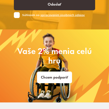
Odoslať
Súhlasim so
spracovaním osobných údajov
Vaše 2% menia celú
hru
Chcem podporiť