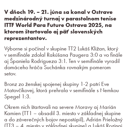
V dňoch 19. – 21. júna sa konal v Ostrave
medzinárodný turnaj v parastolnom tenise
ITTF World Para Future Ostrava 2025, na
ktorom štartovalo aj päť slovenských
reprezentantov.
Výborne si počínal v skupine TT2 Lukáš Kližan, ktorý
v semifinále zdolal Rakúšana Paugera 3:0 a vo finále
aj Španiela Rodrigueza 3:1. Ten v semifinále vyradil
domáceho hráča Suchánka rovnakým pomerom
setov.
Bronz zo ženskej spojenej skupiny 1-2 patrí Eve
Matovčíkovej, ktorá prehrala v semifinále s Nemkou
Spegel 1:3.
Okrem nich štartovali na severe Moravy aj Marián
Kamien (TT1 – obsadil 3. miesto v základnej skupine
a do záverečných bojov nepostúpil), Adrián Prieložný
(TT3 – 4. miesto v základnej skupine) a Lukáš Rozinaj