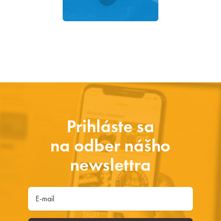
Prihláste sa
na odber nášho
newslettra