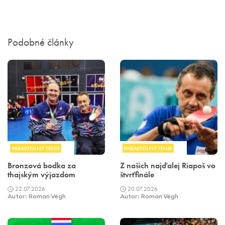
Podobné články
PARASTOLNÝ TENIS
PARASTOLNÝ TENIS
Bronzová bodka za
Z našich najďalej Riapoš vo
thajským výjazdom
štvrťfinále
22.07.2026
20.07.2026
Autor: Roman Végh
Autor: Roman Végh