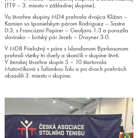
(TT9 – 3. miesto v základnej skupine).
Vo štvorhre skupiny MD4 prehrala dvojica Kližan –
Kamien so španielskym párom Rodriguez – Sastre
0:3, s Francúzmi Papirer – Geuljans 1:3 a porazila
slovinsko – britský pár Jereb – Drayner 3:0.
V MD8 Prieložný v páre s Islanďanom Bjarkasonom
prehrali všetky tri duely a skončili v skupine štvrtí.
V ženskej štvorhre skupín 5 – 10 štartovala
Matovčíková s Taliankou Tolu a po dvoch prehrách
obsadili 3. miesto v skupine.