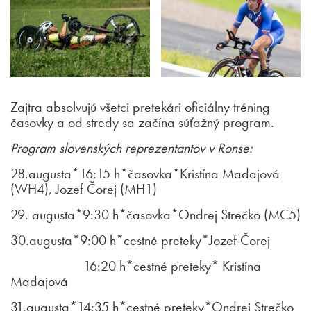
Zajtra absolvujú všetci pretekári oficiálny tréning
časovky a od stredy sa začína súťažný program.
Program slovenských reprezentantov v Ronse:
28.augusta*16:15 h*časovka*Kristína Madajová
(WH4), Jozef Čorej (MH1)
29. augusta*9:30 h*časovka*Ondrej Strečko (MC5)
30.augusta*9:00 h*cestné preteky*Jozef Čorej
16:20 h*cestné preteky* Kristína
Madajová
31.augusta*14:35 h*cestné preteky*Ondrej Strečko