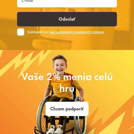
Odoslať
Súhlasim so
spracovaním osobných údajov
Vaše 2% menia celú
hru
Chcem podporiť