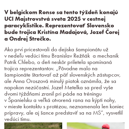
V belgickom Ronse sa tento týždeň konajú
UCI Majstrovstvá sveta 2025 v cestnej
paracyklistike. Reprezentovať Slovensko
bude trojica Kristína Madajová, Jozef Čorej
a Ondrej Strečko.
Ako prví pricestovali do dejiska šampionátu už
v nedeľu vedúci tímu Branislav Režňák a mechanik
Patrik Chlebo, o deň neskôr priletela spomínaná
trojica reprezentantov. „Pôvodne malo na
šampionáte štartovať až päť slovenských zástupcov,
ale Anna Oroszová minulý piatok oznámila, že sa
napokon nezúčastní. Jozef Metelka sa pred vyše
dvomi týždňami zranil pri páde na tréningu
v Španielsku a veľká otvorená rana na kýpti nohy,
v mieste kontaktu s protézou, neznamenala len koniec
prípravy, ale aj šance predstaviť sa na MS“, vysvetlil
vedúci tímu.