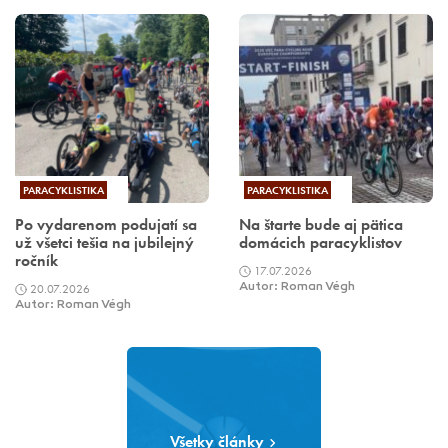
PARACYKLISTIKA
PARACYKLISTIKA
Po vydarenom podujatí sa
Na štarte bude aj pätica
už všetci tešia na jubilejný
domácich paracyklistov
ročník
17.07.2026
20.07.2026
Autor: Roman Végh
Autor: Roman Végh
Všetky články