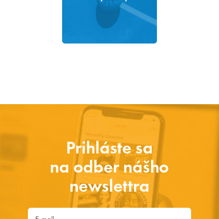
Prihláste sa
na odber nášho
newslettra