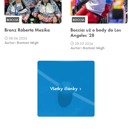
BOCCIA
BOCCIA
Bronz Róberta Mezíka
Boccia: už o body do Los
Angeles´28
08.06.2026
Autor: Roman Végh
28.05.2026
Autor: Roman Végh
Všetky články