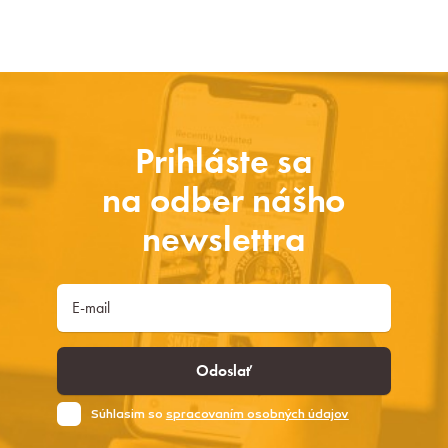
Prihláste sa
na odber nášho
newslettra
Odoslať
Súhlasim so
spracovaním osobných údajov