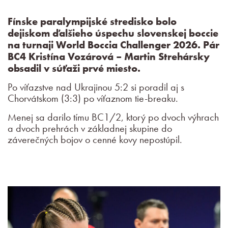
Fínske paralympijské stredisko bolo
dejiskom ďalšieho úspechu slovenskej boccie
na turnaji World Boccia Challenger 2026. Pár
BC4 Kristína Vozárová – Martin Strehársky
obsadil v súťaži prvé miesto.
Po víťazstve nad Ukrajinou 5:2 si poradil aj s
Chorvátskom (3:3) po víťaznom tie-breaku.
Menej sa darilo tímu BC1/2, ktorý po dvoch výhrach
a dvoch prehrách v základnej skupine do
záverečných bojov o cenné kovy nepostúpil.