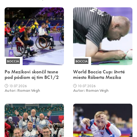
BOCCIA
BOCCIA
Po Mezíkovi skončil tesne
World Boccia Cup: štvrté
pod pódiom aj tím BC1/2
miesto Róberta Mezíka
13.07.2026
10.07.2026
Autor: Roman Végh
Autor: Roman Végh