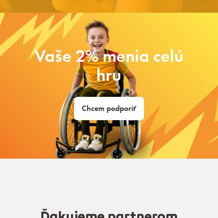
Vaše 2% menia celú
hru
Chcem podporiť
Ďakujeme partnerom