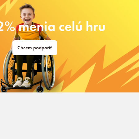
2% menia celú hru
Chcem podporiť