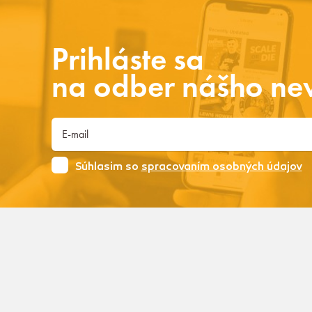
Prihláste sa
na odber nášho new
Súhlasim so
spracovaním osobných údajov