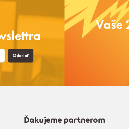
Vaše 
slettra
Odoslať
Ďakujeme partnerom