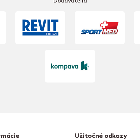
Dodávatelia
rmácie
Užitočné odkazy