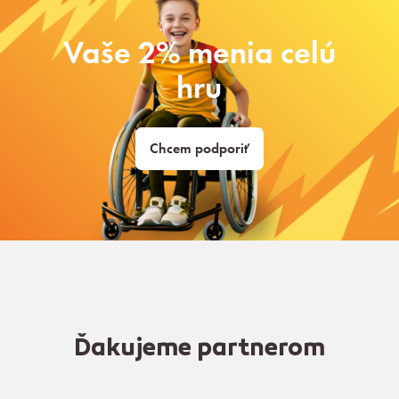
Vaše 2% menia celú
hru
Chcem podporiť
Ďakujeme partnerom