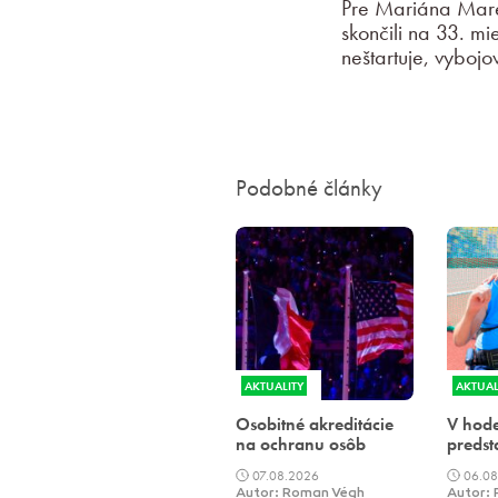
Pre Mariána Mareč
skončili na 33. m
neštartuje, vyboj
Podobné články
AKTUALITY
AKTUAL
Osobitné akreditácie
V hode
na ochranu osôb
predst
07.08.2026
06.08
Autor: Roman Végh
Autor: