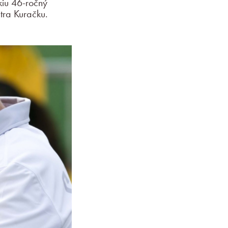
kiu 46-ročný
tra Kuračku.