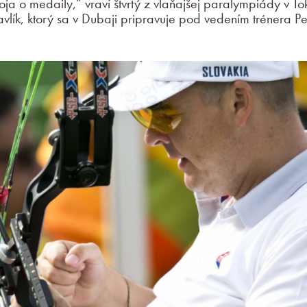
ja o medaily,“ vraví štvrtý z vlaňajšej paralympiády v To
vlík, ktorý sa v Dubaji pripravuje pod vedením trénera Pe