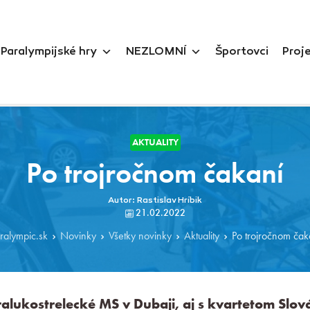
Paralympijské hry
NEZLOMNÍ
Športovci
Proj
AKTUALITY
Po trojročnom čakaní
Autor: Rastislav Hríbik
21.02.2022
ralympic.sk
Novinky
Všetky novinky
Aktuality
Po trojročnom čak
ralukostrelecké MS v Dubaji, aj s kvartetom Slo