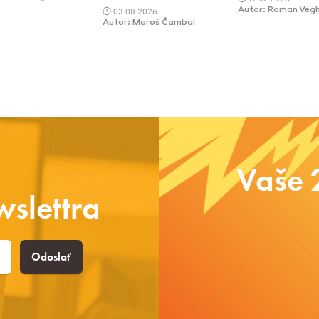
03.08.2026
Autor: Roman Vég
Autor: Maroš Čambal
Vaše 
slettra
Odoslať