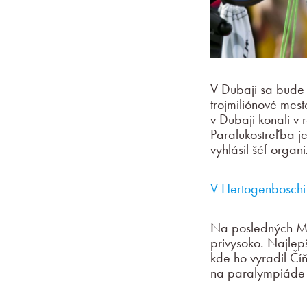
V Dubaji sa bude 
trojmiliónové mest
v Dubaji konali v
Paralukostreľba j
vyhlásil šéf orga
V Hertogenboschi 
Na posledných MS 
privysoko. Najlepš
kde ho vyradil Čí
na paralympiáde v