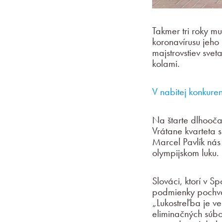
Takmer tri roky mu
koronavírusu jeho
majstrovstiev sve
kolami.
V nabitej konkuren
Na štarte dlhooča
Vrátane kvarteta 
Marcel Pavlík nás
olympijskom luku.
Slováci, ktorí v S
podmienky pochvaľ
„Lukostreľba je v
eliminačných súboj