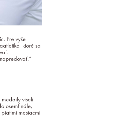
c. Pre vyše
atletike, ktoré sa
vať.
j napredovať,“
medaily viseli
 do osemfinále,
 piatimi mesiacmi