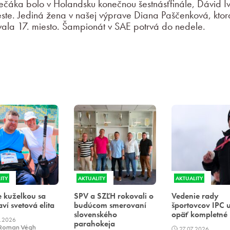
áka bolo v Holandsku konečnou šestnásťfinále, Dávid Iva
ieste. Jediná žena v našej výprave Diana Paščenková, ktor
ovala 17. miesto. Šampionát v SAE potrvá do nedele.
ITY
AKTUALITY
AKTUALITY
 kuželkou sa
SPV a SZĽH rokovali o
Vedenie rady
aví svetová elita
budúcom smerovaní
športovcov IPC 
slovenského
opäť kompletné
.2026
parahokeja
 Roman Végh
27.07.2026