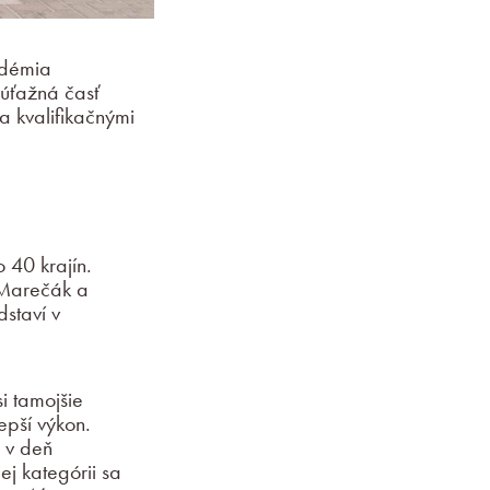
andémia
Súťažná časť
a kvalifikačnými
 40 krajín.
n Marečák a
staví v
i tamojšie
epší výkon.
 v deň
ej kategórii sa