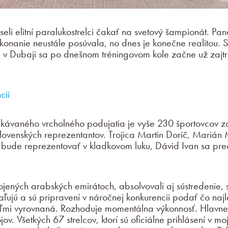
seli elitní paralukostrelci čakať na svetový šampionát. P
 konanie neustále posúvala, no dnes je konečne realitou. 
ta v Dubaji sa po dnešnom tréningovom kole začne už zajtr
cii
kávaného vrcholného podujatia je vyše 230 športovcov zo
slovenských reprezentantov. Trojica Martin Dorič, Mariá
 bude reprezentovať v kladkovom luku, Dávid Ivan sa pred
pojených arabských emirátoch, absolvovali aj sústredenie, s
ujú a sú pripravení v náročnej konkurencii podať čo najl
eľmi vyrovnaná. Rozhoduje momentálna výkonnosť. Hlavne
ov. Všetkých 67 strelcov, ktorí sú oficiálne prihlásení v moj