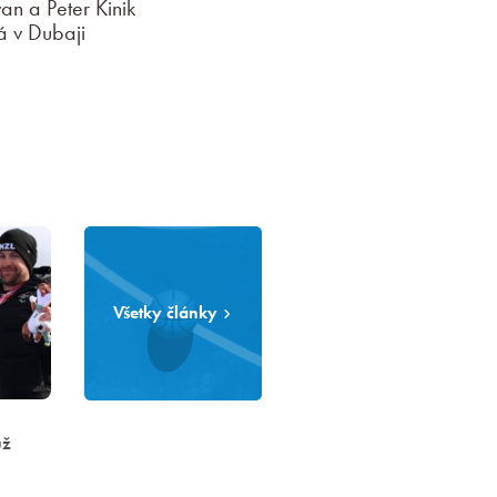
n a Peter Kinik
á v Dubaji
Všetky články
už