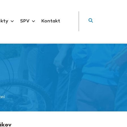
ekty
SPV
Kontakt
aní
vákov