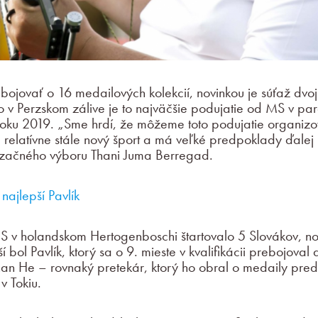
bojovať o 16 medailových kolekcií, novinkou je súťaž dvojí
o v Perzskom zálive je to najväčšie podujatie od MS v para
 roku 2019. „Sme hrdí, že môžeme toto podujatie organizo
e relatívne stále nový šport a má veľké predpoklady ďale
nizačného výboru Thani Juma Berregad.
najlepší Pavlík
v holandskom Hertogenboschi štartovalo 5 Slovákov, no 
í bol Pavlík, ktorý sa o 9. mieste v kvalifikácii prebojoval
ňan He – rovnaký pretekár, ktorý ho obral o medaily pred
 Tokiu.