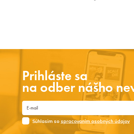
Prihláste sa
na odber nášho new
Súhlasim so
spracovaním osobných údajov