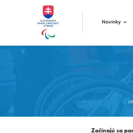
Novinky
pa
Začínajú sa pa