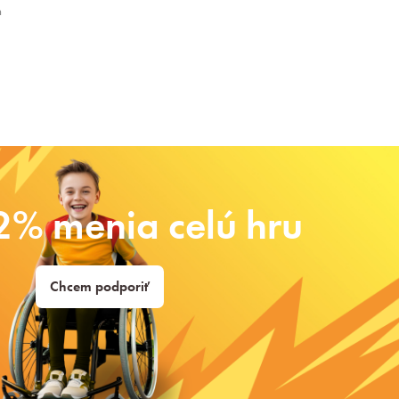
h
2% menia celú hru
Chcem podporiť