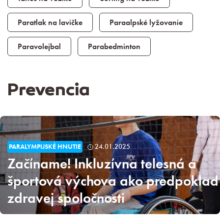
Paratlak na lavičke
Paraalpské lyžovanie
Paravolejbal
Parabedminton
Prevencia
PARALYMPIJSKÉ HNUTIE
24.01.2025
Začíname! Inkluzívna telesná a
športová výchova ako predpoklad
zdravej spoločnosti