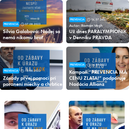
PREVENCIA
06.07.2023
PREVENCIA
07.08.2023
Autor: Roman Végh
Silvia Galabová: Nádej sa
Už dnes PARALYMPIONIK
nemá nikomu brať
v Denníku PRAVDA
PREVENCIA
14.08.2022
Kampaň “PREVENCIA MÁ
PREVENCIA
15.08.2022
Zásady prvej pomoci pri
CENU ZLATA!” podporuje
poranení miechy a chrbtice
Nadácia Allianz