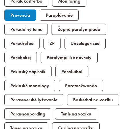
Paralukostreľba
Monitoring
Prevencia
Paraplávanie
Parastolný tenis
Župná paralympiáda
Parastreľba
ŽP
Uncategorized
Parahokej
Paralympijské návraty
Pekinský zápisník
Parafutbal
Pekinské monológy
Parataekwondo
Paraseverské lyžovanie
Basketbal na vozíku
Parasnoubording
Tenis na vozíku
Tanec na vozíku
Curling na vozíku