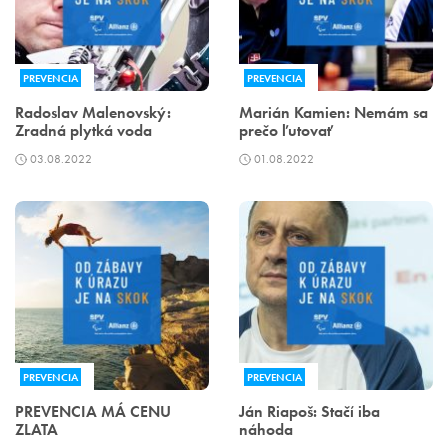
PREVENCIA
PREVENCIA
Radoslav Malenovský:
Marián Kamien: Nemám sa
Zradná plytká voda
prečo ľutovať
03.08.2022
01.08.2022
PREVENCIA
PREVENCIA
PREVENCIA MÁ CENU
Ján Riapoš: Stačí iba
ZLATA
náhoda