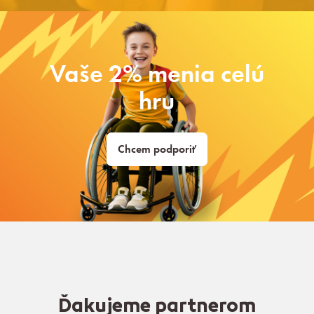
Vaše 2% menia celú
hru
Chcem podporiť
Ďakujeme partnerom