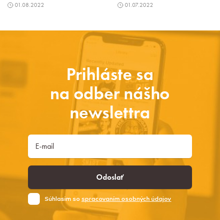
01.08.2022
01.07.2022
Prihláste sa
na odber nášho
newslettra
Odoslať
Súhlasim so
spracovaním osobných údajov