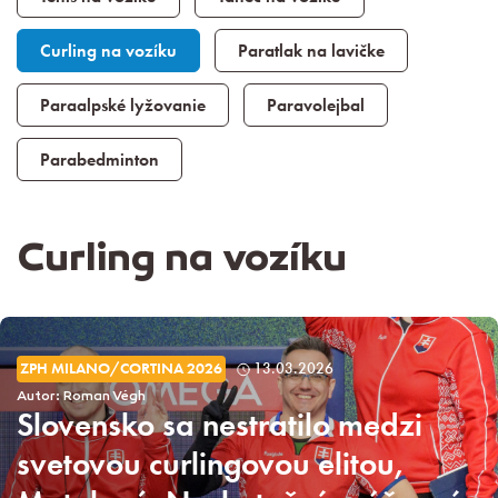
Curling na vozíku
Paratlak na lavičke
Paraalpské lyžovanie
Paravolejbal
Parabedminton
Curling na vozíku
ZPH MILANO/CORTINA 2026
13.03.2026
Autor: Roman Végh
Slovensko sa nestratilo medzi
svetovou curlingovou elitou,