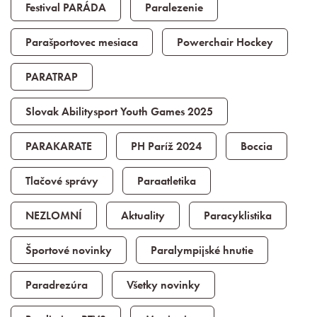
Festival PARÁDA
Paralezenie
Parašportovec mesiaca
Powerchair Hockey
PARATRAP
Slovak Abilitysport Youth Games 2025
PARAKARATE
PH Paríž 2024
Boccia
Tlačové správy
Paraatletika
NEZLOMNÍ
Aktuality
Paracyklistika
Športové novinky
Paralympijské hnutie
Paradrezúra
Všetky novinky