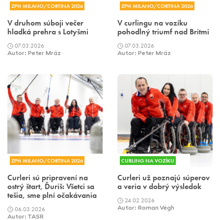
ZPH MILANO/CORTINA 2026
ZPH MILANO/CORTINA 2026
V druhom súboji večer
V curlingu na vozíku
hladká prehra s Lotyšmi
pohodlný triumf nad Britmi
07.03.2026
07.03.2026
Autor: Peter Mráz
Autor: Peter Mráz
ZPH MILANO/CORTINA 2026
CURLING NA VOZÍKU
Curleri sú pripravení na
Curleri už poznajú súperov
ostrý štart, Ďuriš: Všetci sa
a veria v dobrý výsledok
tešia, sme plní očakávania
24.02.2026
06.03.2026
Autor: Roman Végh
Autor: TASR