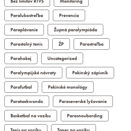
Bez limitov RTVS
Monitoring
Paralukostreľba
Prevencia
Paraplávanie
Župná paralympiáda
Parastolný tenis
ŽP
Parastreľba
Parahokej
Uncategorized
Paralympijské návraty
Pekinský zápisník
Parafutbal
Pekinské monológy
Parataekwondo
Paraseverské lyžovanie
Basketbal na vozíku
Parasnoubording
Tenis na vozíku
Tanec na vozíku