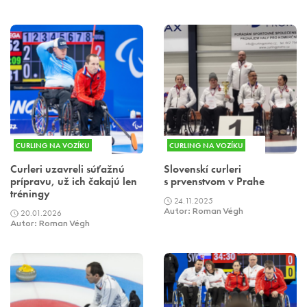
CURLING NA VOZÍKU
CURLING NA VOZÍKU
Curleri uzavreli súťažnú
Slovenskí curleri
prípravu, už ich čakajú len
s prvenstvom v Prahe
tréningy
24.11.2025
20.01.2026
Autor: Roman Végh
Autor: Roman Végh