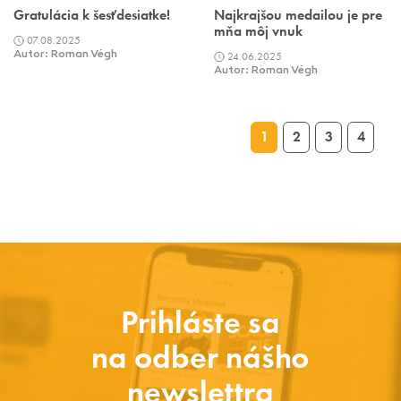
Gratulácia k šesťdesiatke!
Najkrajšou medailou je pre
mňa môj vnuk
07.08.2025
Autor: Roman Végh
24.06.2025
Autor: Roman Végh
1
2
3
4
Prihláste sa
na odber nášho
newslettra