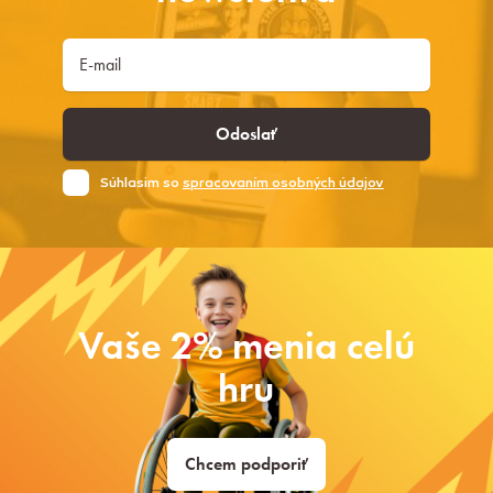
Odoslať
Súhlasim so
spracovaním osobných údajov
Vaše 2% menia celú
hru
Chcem podporiť