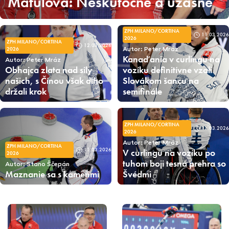
Matulová: Neskutočné a úžasné
ZPH MILANO/CORTINA
11.03.2026
2026
ZPH MILANO/CORTINA
12.03.2026
2026
Autor: Peter Mráz
Kanaďania v curlingu na
Autor: Peter Mráz
Obhajca zlata nad sily
vozíku definitívne vzali
našich, s Čínou však dlho
Slovákom šancu na
držali krok
semifinále
ZPH MILANO/CORTINA
11.03.2026
2026
Autor: Peter Mráz
ZPH MILANO/CORTINA
11.03.2026
V curlingu na vozíku po
2026
tuhom boji tesná prehra so
Autor: Stano Ščepán
Maznanie sa s kameňmi
Švédmi