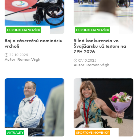
CURLING NA VOZÍKU
CURLING NA VOZÍKU
Boj o záverečnú nomináciu
Silná konkurencia vo
vrcholí
Švajčiarsku už testom na
ZPH 2026
22.10.2025
Autor: Roman Végh
07.10.2025
Autor: Roman Végh
AKTUALITY
ŠPORTOVÉ NOVINKY