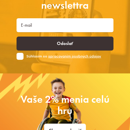
newslettra
Odoslať
Súhlasim so
spracovaním osobných údajov
Vaše 2% menia celú
hru