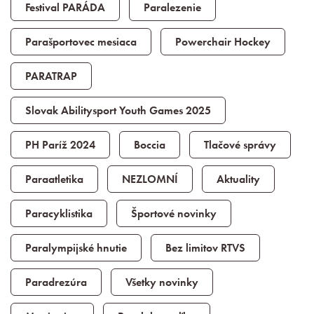
Festival PARÁDA
Paralezenie
Parašportovec mesiaca
Powerchair Hockey
PARATRAP
Slovak Abilitysport Youth Games 2025
PH Paríž 2024
Boccia
Tlačové správy
Paraatletika
NEZLOMNÍ
Aktuality
Paracyklistika
Športové novinky
Paralympijské hnutie
Bez limitov RTVS
Paradrezúra
Všetky novinky