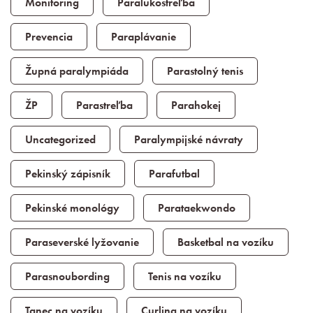
Monitoring
Paralukostreľba
Prevencia
Paraplávanie
Župná paralympiáda
Parastolný tenis
ŽP
Parastreľba
Parahokej
Uncategorized
Paralympijské návraty
Pekinský zápisník
Parafutbal
Pekinské monológy
Parataekwondo
Paraseverské lyžovanie
Basketbal na vozíku
Parasnoubording
Tenis na vozíku
Tanec na vozíku
Curling na vozíku