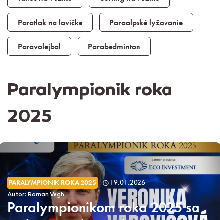
Paratlak na lavičke
Paraalpské lyžovanie
Paravolejbal
Parabedminton
Paralympionik roka
2025
PARALYMPIONIK ROKA 2025
19.01.2026
Autor: Roman Végh
Paralympionikom roka 2025 sa