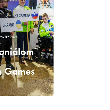
26.09.2025
oniálom
th Games