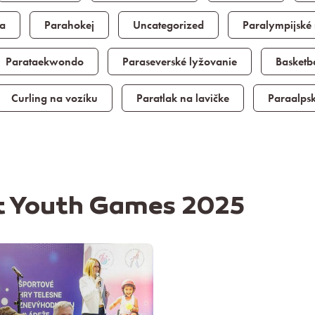
ba
Parahokej
Uncategorized
Paralympijské
Parataekwondo
Paraseverské lyžovanie
Basketb
Curling na vozíku
Paratlak na lavičke
Paraalps
rt Youth Games 2025