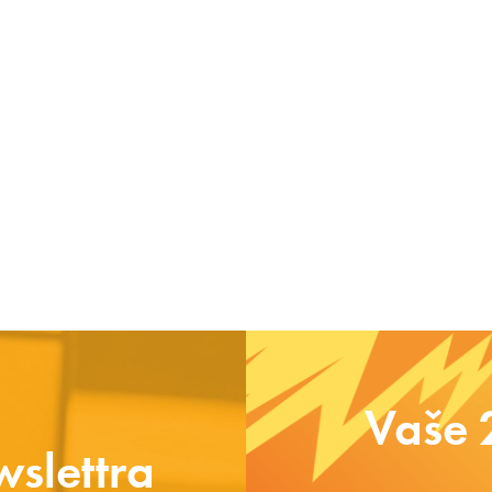
Vaše 
slettra