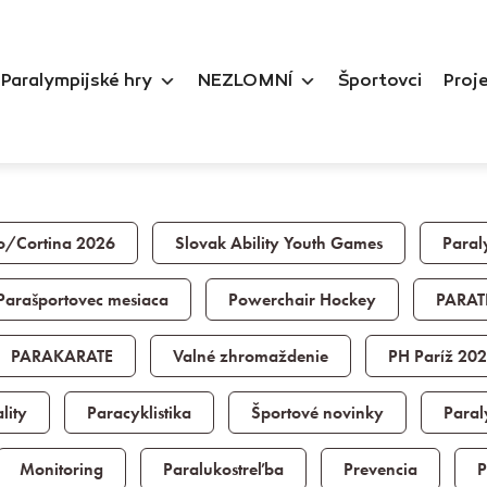
Paralympijské hry
NEZLOMNÍ
Športovci
Proj
o/Cortina 2026
Slovak Ability Youth Games
Paral
Parašportovec mesiaca
Powerchair Hockey
PARAT
PARAKARATE
Valné zhromaždenie
PH Paríž 20
lity
Paracyklistika
Športové novinky
Paral
Monitoring
Paralukostreľba
Prevencia
P