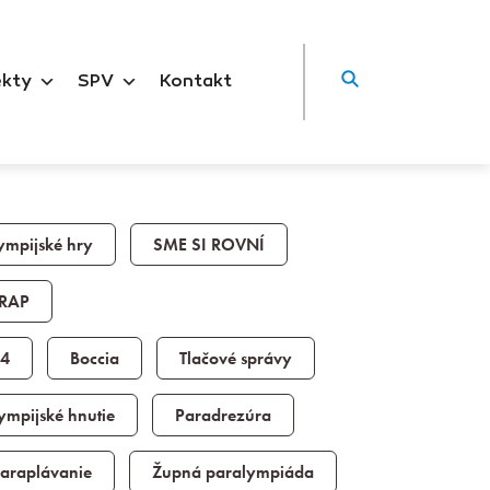
ekty
SPV
Kontakt
ympijské hry
SME SI ROVNÍ
RAP
24
Boccia
Tlačové správy
ympijské hnutie
Paradrezúra
araplávanie
Župná paralympiáda