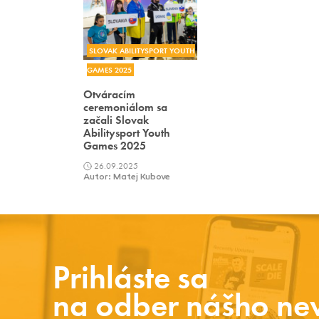
SLOVAK ABILITYSPORT YOUTH
GAMES 2025
Otváracím
ceremoniálom sa
začali Slovak
Abilitysport Youth
Games 2025
26.09.2025
Autor: Matej Kubove
Prihláste sa
na odber nášho new