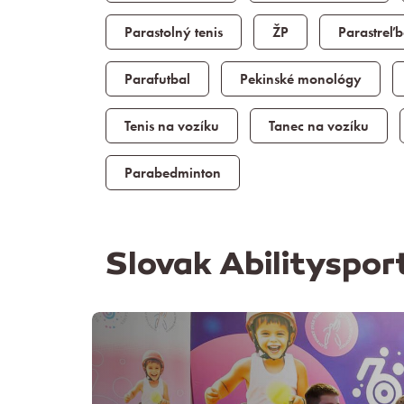
Parastolný tenis
ŽP
Parastreľ
Parafutbal
Pekinské monológy
Tenis na vozíku
Tanec na vozíku
Parabedminton
Slovak Abilityspo