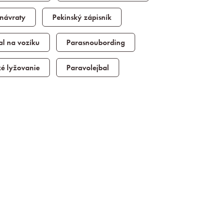
 návraty
Pekinský zápisník
al na vozíku
Parasnoubording
ké lyžovanie
Paravolejbal