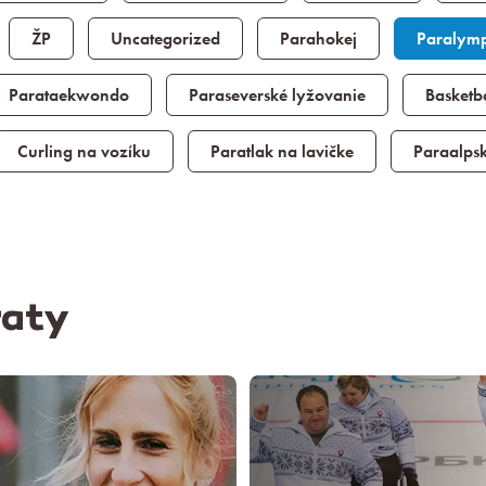
ŽP
Uncategorized
Parahokej
Paralymp
Parataekwondo
Paraseverské lyžovanie
Basketb
Curling na vozíku
Paratlak na lavičke
Paraalps
raty