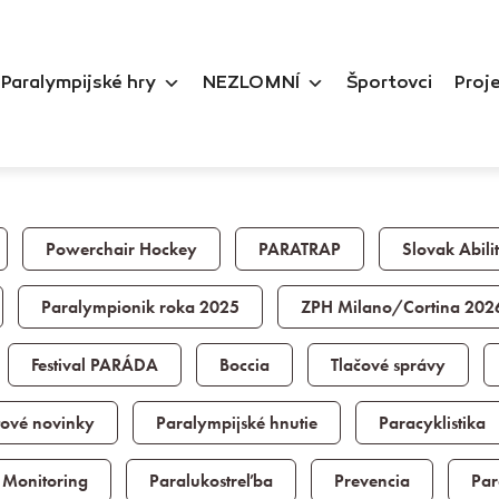
Paralympijské hry
NEZLOMNÍ
Športovci
Proj
Powerchair Hockey
PARATRAP
Slovak Abil
Paralympionik roka 2025
ZPH Milano/Cortina 202
Festival PARÁDA
Boccia
Tlačové správy
tové novinky
Paralympijské hnutie
Paracyklistika
Monitoring
Paralukostreľba
Prevencia
Par