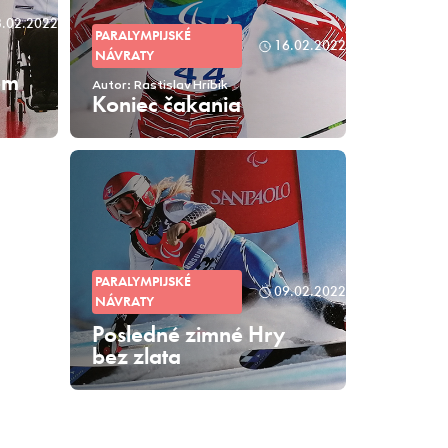
8.02.2022
PARALYMPIJSKÉ
16.02.2022
NÁVRATY
om
Autor: Rastislav Hríbik
Koniec čakania
PARALYMPIJSKÉ
09.02.2022
NÁVRATY
Posledné zimné Hry
bez zlata