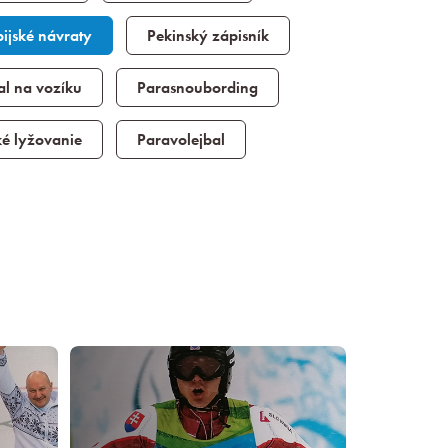
ijské návraty
Pekinský zápisník
al na vozíku
Parasnoubording
ké lyžovanie
Paravolejbal