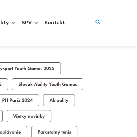
ekty
SPV
Kontakt
itysport Youth Games 2025
6
Slovak Ability Youth Games
PH Paríž 2024
Aktuality
Všetky novinky
aplávanie
Parastolný tenis