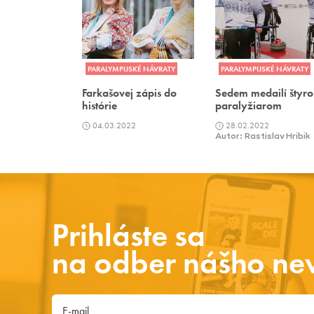
PARALYMPIJSKÉ NÁVRATY
PARALYMPIJSKÉ NÁVRATY
Farkašovej zápis do
Sedem medailí štyr
histórie
paralyžiarom
04.03.2022
28.02.2022
Autor: Rastislav Hríbik
Prihláste sa
na odber nášho new