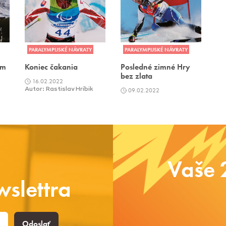
PARALYMPIJSKÉ NÁVRATY
PARALYMPIJSKÉ NÁVRATY
om
Koniec čakania
Posledné zimné Hry
bez zlata
16.02.2022
Autor: Rastislav Hríbik
09.02.2022
Vaše 
slettra
Odoslať