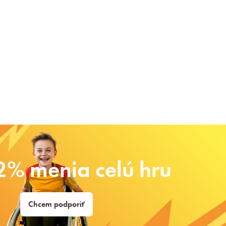
2% menia celú hru
Chcem podporiť