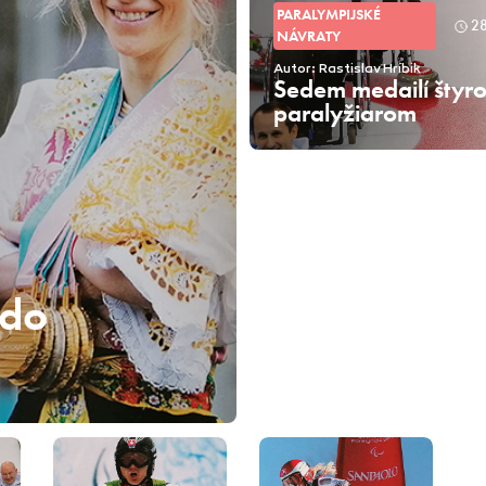
PARALYMPIJSKÉ
2
NÁVRATY
Autor: Rastislav Hríbik
Sedem medailí štyr
paralyžiarom
 do