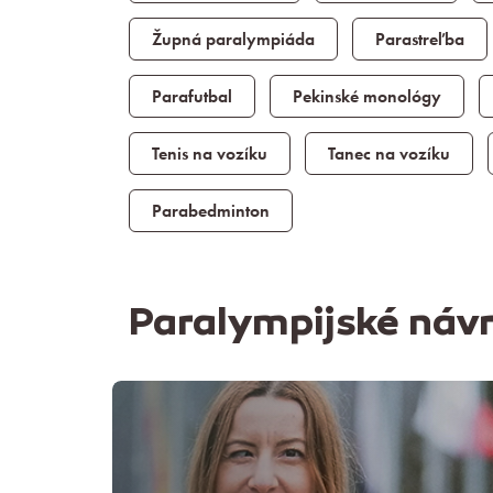
Župná paralympiáda
Parastreľba
Parafutbal
Pekinské monológy
Tenis na vozíku
Tanec na vozíku
Parabedminton
Paralympijské náv