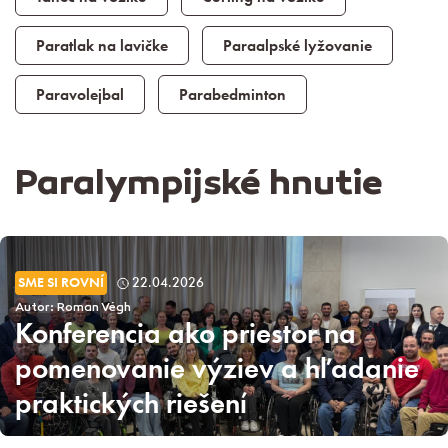
Paratlak na lavičke
Paraalpské lyžovanie
Paravolejbal
Parabedminton
Paralympijské hnutie
SME SI ROVNÍ
22.04.2026
Autor: Roman Végh
Konferencia ako priestor na
pomenovanie výziev a hľadanie
praktických riešení