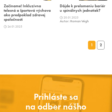
Začíname! Inkluzívna
Dôjde k prelomeniu bariér
telesná a športová výchova
u spinálnych jednotiek?
ako predpoklad zdravej
20.01.2025
spoločnosti
Autor: Roman Végh
24.01.2025
1
2
Prihláste sa
na odber nášho