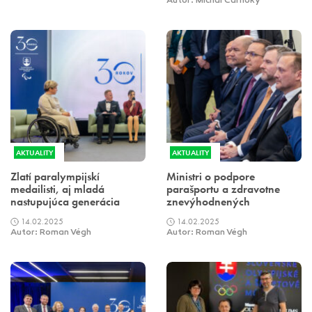
Autor: Michal Čarnoky
AKTUALITY
AKTUALITY
Zlatí paralympijskí
Ministri o podpore
medailisti, aj mladá
parašportu a zdravotne
nastupujúca generácia
znevýhodnených
14.02.2025
14.02.2025
Autor: Roman Végh
Autor: Roman Végh