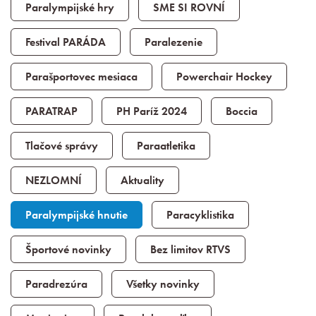
Paralympijské hry
SME SI ROVNÍ
Festival PARÁDA
Paralezenie
Parašportovec mesiaca
Powerchair Hockey
PARATRAP
PH Paríž 2024
Boccia
Tlačové správy
Paraatletika
NEZLOMNÍ
Aktuality
Paralympijské hnutie
Paracyklistika
Športové novinky
Bez limitov RTVS
Paradrezúra
Všetky novinky