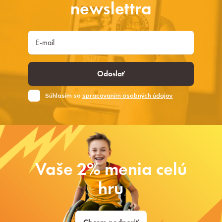
newslettra
Odoslať
Súhlasim so
spracovaním osobných údajov
Vaše 2% menia celú
hru