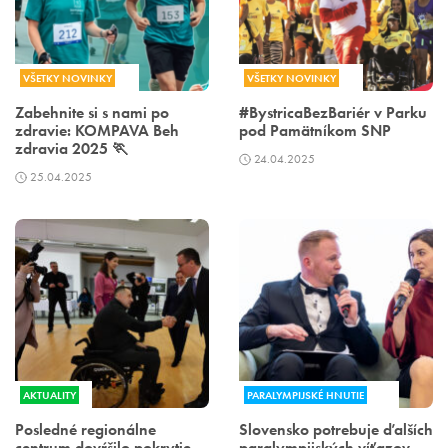
VŠETKY NOVINKY
VŠETKY NOVINKY
Zabehnite si s nami po
#BystricaBezBariér v Parku
zdravie: KOMPAVA Beh
pod Pamätníkom SNP
zdravia 2025 🏃
24.04.2025
25.04.2025
AKTUALITY
PARALYMPIJSKÉ HNUTIE
Posledné regionálne
Slovensko potrebuje ďalších
centrum dovŕšilo pokrytie
paralympijských víťazov.