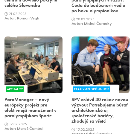
celého Slovenska
Cesta do budúcnosti vedie
po boku olympionikov
21.02.2025
Autor: Roman Végh
20.02.2025
Autor: Michal Čarnoky
AKTUALITY
PARALYMPIJSKÉ HNUTIE
ParaManager – nový
SPV oslávil 30 rokov novou
európsky projekt pre
výzvou: Potrebujeme búrať
efektívnejší manažment v
architektonické aj
paralympijskom športe
spoločenské bariéry,
zhodujú sa všetci
17.02.2025
Autor: Maroš Čambal
15.02.2025