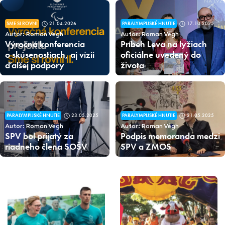
SME SI ROVNÍ
21.04.2026
PARALYMPIJSKÉ HNUTIE
17.10.2025
Autor: Roman Végh
Autor: Roman Végh
Výročná konferencia
Príbeh Leva na lyžiach
o skúsenostiach, aj vízii
oficiálne uvedený do
ďalšej podpory
života
PARALYMPIJSKÉ HNUTIE
23.05.2025
PARALYMPIJSKÉ HNUTIE
21.05.2025
Autor: Roman Végh
Autor: Roman Végh
SPV bol prijatý za
Podpis memoranda medzi
riadneho člena SOŠV
SPV a ZMOS