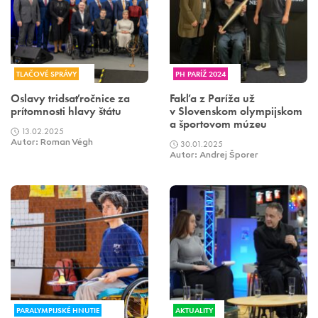
TLAČOVÉ SPRÁVY
PH PARÍŽ 2024
Oslavy tridsaťročnice za
Fakľa z Paríža už
prítomnosti hlavy štátu
v Slovenskom olympijskom
a športovom múzeu
13.02.2025
Autor: Roman Végh
30.01.2025
Autor: Andrej Šporer
PARALYMPIJSKÉ HNUTIE
AKTUALITY