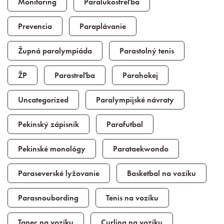
Monitoring
Paralukostreľba
Prevencia
Paraplávanie
Župná paralympiáda
Parastolný tenis
ŽP
Parastreľba
Parahokej
Uncategorized
Paralympijské návraty
Pekinský zápisník
Parafutbal
Pekinské monológy
Parataekwondo
Paraseverské lyžovanie
Basketbal na vozíku
Parasnoubording
Tenis na vozíku
Tanec na vozíku
Curling na vozíku