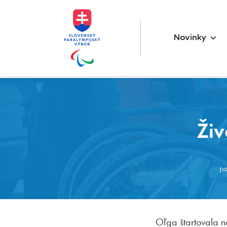
Novinky
Živ
pa
Oľga štartovala 