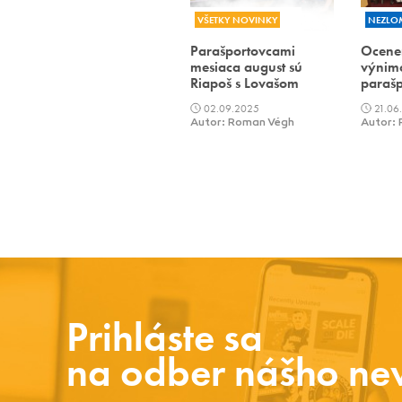
VŠETKY NOVINKY
NEZLO
Parašportovcami
Ocene
mesiaca august sú
výnimo
Riapoš s Lovašom
parašp
02.09.2025
21.06
Autor: Roman Végh
Autor:
Prihláste sa
na odber nášho new