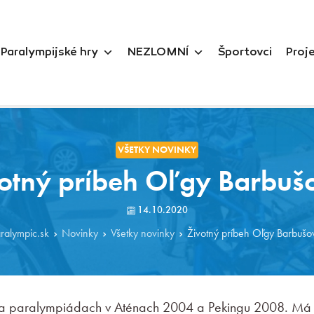
Paralympijské hry
NEZLOMNÍ
Športovci
Proj
VŠETKY NOVINKY
otný príbeh Oľgy Barbuš
14.10.2020
ralympic.sk
Novinky
Všetky novinky
Životný príbeh Oľgy Barbušo
na paralympiádach v Aténach 2004 a Pekingu 2008. Má 