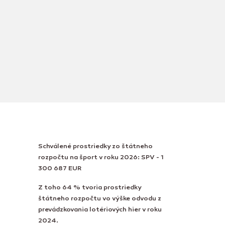
Schválené prostriedky zo štátneho
rozpočtu na šport v roku 2026: SPV - 1
300 687 EUR
Z toho 64 % tvoria prostriedky
štátneho rozpočtu vo výške odvodu z
prevádzkovania lotériových hier v roku
2024.