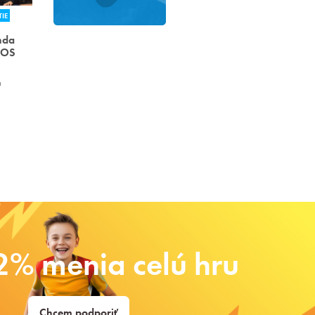
IE
nda
MOS
h
2% menia celú hru
Chcem podporiť