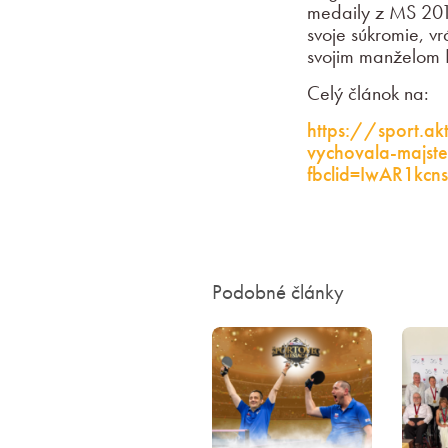
medaily z MS 2010
svoje súkromie, v
svojim manželom 
Celý článok na:
https://sport.a
vychovala-majst
fbclid=IwAR1kc
Podobné články