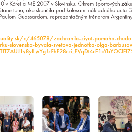
 v Kórei a ME 2007 v Slovinsku. Okrem športových zákut
rátane toho, ako skončila pod kolesami nákladného auta 
Paulom Guassardom, reprezentačným trénerom Argentín
ktuality.sk/c/465078/zachranila-zivot-pomaha-chud
erku-slovenska-byvala-svetova-jednotka-olga-barbuso
nsTITZAUJ1v8ylLwYgJzFhP28rzi_PVqDt4cE1cYbYOCfFf