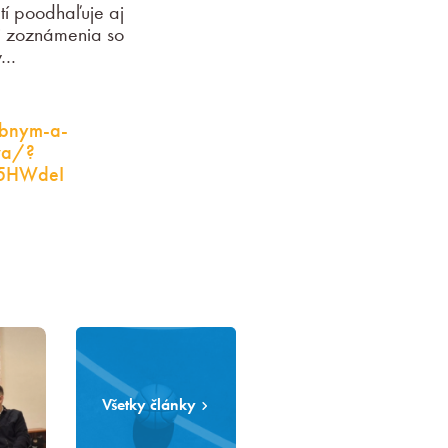
í poodhaľuje aj
či zoznámenia so
y…
obnym-a-
va/?
75HWdeI
Všetky články