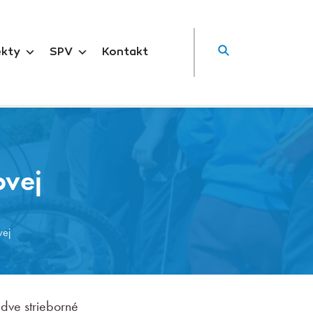
ekty
SPV
Kontakt
ovej
vej
dve strieborné