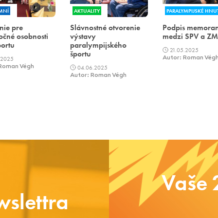
MNÍ
AKTUALITY
PARALYMPIJSKÉ HNUT
nie pre
Slávnostné otvorenie
Podpis memora
čné osobnosti
výstavy
medzi SPV a Z
ortu
paralympijského
21.05.2025
športu
.2025
Autor: Roman Vég
 Roman Végh
04.06.2025
Autor: Roman Végh
Vaše 
slettra