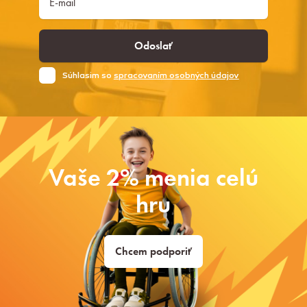
Odoslať
Súhlasim so
spracovaním osobných údajov
Vaše 2% menia celú
hru
Chcem podporiť