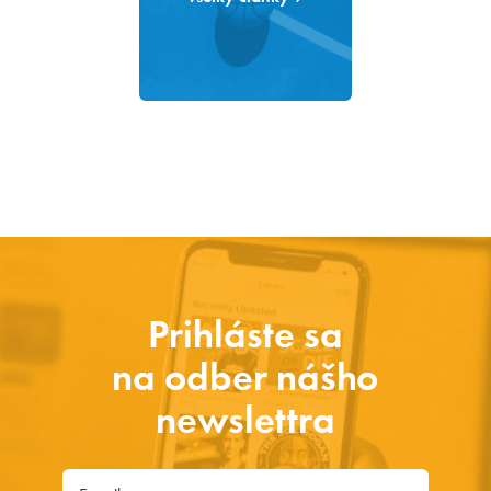
Prihláste sa
na odber nášho
newslettra