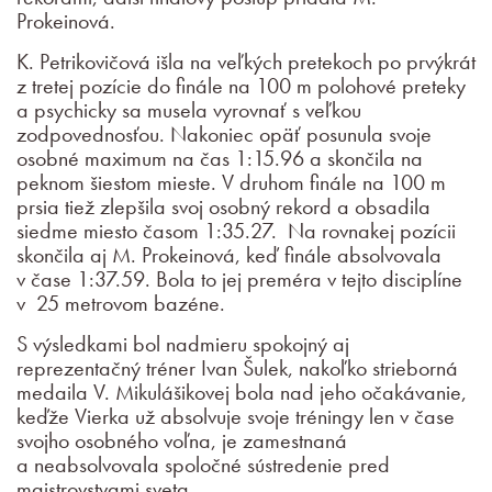
Prokeinová.
K. Petrikovičová išla na veľkých pretekoch po prvýkrát
z tretej pozície do finále na 100 m polohové preteky
a psychicky sa musela vyrovnať s veľkou
zodpovednosťou. Nakoniec opäť posunula svoje
osobné maximum na čas 1:15.96 a skončila na
peknom šiestom mieste. V druhom finále na 100 m
prsia tiež zlepšila svoj osobný rekord a obsadila
siedme miesto časom 1:35.27. Na rovnakej pozícii
skončila aj M. Prokeinová, keď finále absolvovala
v čase 1:37.59. Bola to jej preméra v tejto disciplíne
v 25 metrovom bazéne.
S výsledkami bol nadmieru spokojný aj
reprezentačný tréner Ivan Šulek, nakoľko strieborná
medaila V. Mikulášikovej bola nad jeho očakávanie,
keďže Vierka už absolvuje svoje tréningy len v čase
svojho osobného voľna, je zamestnaná
a neabsolvovala spoločné sústredenie pred
majstrovstvami sveta.