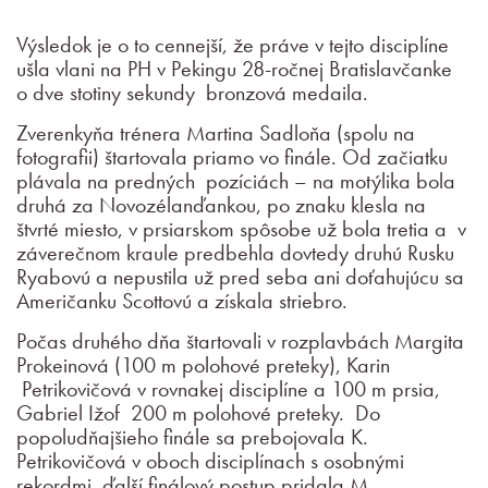
Výsledok je o to cennejší, že práve v tejto disciplíne
ušla vlani na PH v Pekingu 28-ročnej Bratislavčanke
o dve stotiny sekundy bronzová medaila.
Zverenkyňa trénera Martina Sadloňa (spolu na
fotografii) štartovala priamo vo finále. Od začiatku
plávala na predných pozíciách – na motýlika bola
druhá za Novozélanďankou, po znaku klesla na
štvrté miesto, v prsiarskom spôsobe už bola tretia a v
záverečnom kraule predbehla dovtedy druhú Rusku
Ryabovú a nepustila už pred seba ani doťahujúcu sa
Američanku Scottovú a získala striebro.
Počas druhého dňa štartovali v rozplavbách Margita
Prokeinová (100 m polohové preteky), Karin
Petrikovičová v rovnakej disciplíne a 100 m prsia,
Gabriel Ižof 200 m polohové preteky. Do
popoludňajšieho finále sa prebojovala K.
Petrikovičová v oboch disciplínach s osobnými
rekordmi, ďalší finálový postup pridala M.