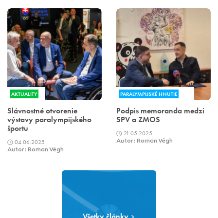
AKTUALITY
PARALYMPIJSKÉ HNUTIE
Slávnostné otvorenie
Podpis memoranda medzi
výstavy paralympijského
SPV a ZMOS
športu
21.05.2025
04.06.2025
Autor: Roman Végh
Autor: Roman Végh
Všetky články