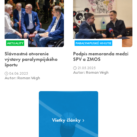
AKTUALITY
PARALYMPIJSKÉ HNUTIE
Slávnostné otvorenie
Podpis memoranda medzi
výstavy paralympijského
SPV a ZMOS
športu
21.05.2025
04.06.2025
Autor: Roman Végh
Autor: Roman Végh
Všetky články