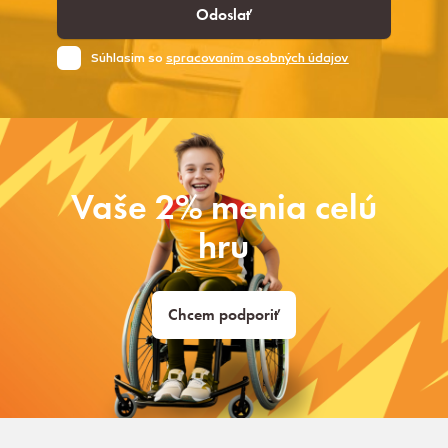
Odoslať
Súhlasim so
spracovaním osobných údajov
Vaše 2% menia celú
hru
Chcem podporiť