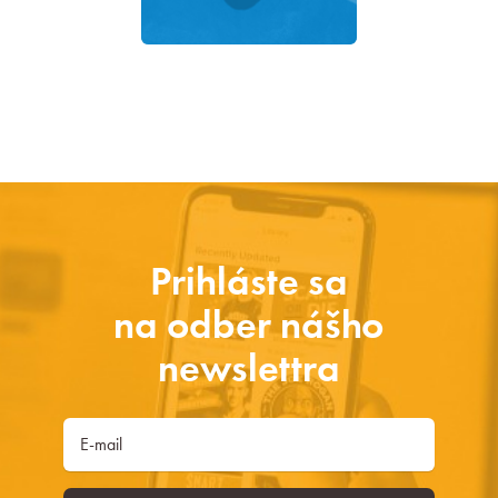
Prihláste sa
na odber nášho
newslettra