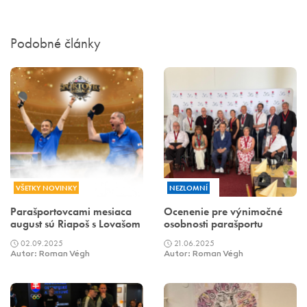
Podobné články
VŠETKY NOVINKY
NEZLOMNÍ
Parašportovcami mesiaca
Ocenenie pre výnimočné
august sú Riapoš s Lovašom
osobnosti parašportu
02.09.2025
21.06.2025
Autor: Roman Végh
Autor: Roman Végh