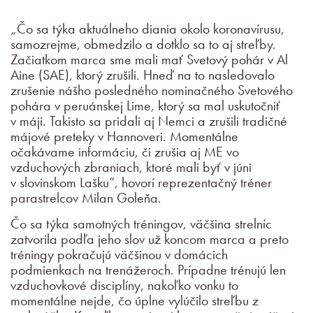
„Čo sa týka aktuálneho diania okolo koronavírusu,
samozrejme, obmedzilo a dotklo sa to aj streľby.
Začiatkom marca sme mali mať Svetový pohár v Al
Aine (SAE), ktorý zrušili. Hneď na to nasledovalo
zrušenie nášho posledného nominačného Svetového
pohára v peruánskej Lime, ktorý sa mal uskutočniť
v máji. Takisto sa pridali aj Nemci a zrušili tradičné
májové preteky v Hannoveri. Momentálne
očakávame informáciu, či zrušia aj ME vo
vzduchových zbraniach, ktoré mali byť v júni
v slovinskom Lašku“, hovorí reprezentačný tréner
parastrelcov Milan Goleňa.
Čo sa týka samotných tréningov, väčšina strelníc
zatvorila podľa jeho slov už koncom marca a preto
tréningy pokračujú väčšinou v domácich
podmienkach na trenážeroch. Prípadne trénujú len
vzduchovkové disciplíny, nakoľko vonku to
momentálne nejde, čo úplne vylúčilo streľbu z