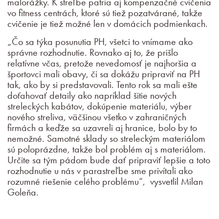
malorážky. K streľbe patria aj kompenzačné cvičenia
vo fitness centrách, ktoré sú tiež pozatvárané, takže
cvičenie je tiež možné len v domácich podmienkach.
„Čo sa týka posunutia PH, všetci to vnímame ako
správne rozhodnutie. Rovnako aj to, že prišlo
relatívne včas, pretože nevedomosť je najhoršia a
športovci mali obavy, či sa dokážu pripraviť na PH
tak, ako by si predstavovali. Tento rok sa mali ešte
doťahovať detaily ako napríklad šitie nových
streleckých kabátov, dokúpenie materiálu, výber
nového streliva, väčšinou všetko v zahraničných
firmách a keďže sa uzavreli aj hranice, bolo by to
nemožné. Samotné sklady so streleckým materiálom
sú poloprázdne, takže bol problém aj s materiálom.
Určite sa tým pádom bude dať pripraviť lepšie a toto
rozhodnutie u nás v parastreľbe sme privítali ako
rozumné riešenie celého problému“, vysvetlil Milan
Goleňa.