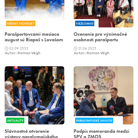
VŠETKY NOVINKY
NEZLOMNÍ
Parašportovcami mesiaca
Ocenenie pre výnimočné
august sú Riapoš s Lovašom
osobnosti parašportu
02.09.2025
21.06.2025
Autor: Roman Végh
Autor: Roman Végh
AKTUALITY
PARALYMPIJSKÉ HNUTIE
Slávnostné otvorenie
Podpis memoranda medzi
výstavy paralympijského
SPV a ZMOS