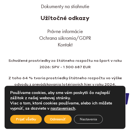
Dokumenty na stiahnutie
Užitočné odkazy
Právne informácie
Ochrana súkromia/GDPR
Kontakt
Schválené prostriedky zo štátneho rozpočtu na šport v roku
2026: SPV - 1 300 687 EUR
Z toho 64 % tvoria prostriedky štátneho rozpočtu vo výške
odvodu z prevádzkovania lotériových hier v roku 2024.
Používame cookies, aby sme vám poskytli čo najlepší
zážitok z našej webovej stránky.
Viac o tom, ktoré cookies používame, alebo ich môžete
vypnúť, sa dozviete v
nastaveniach
.
Prijať všetky
Odmienúť
Nastavenia