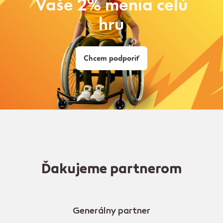
Vaše 2% menia celú
hru
Chcem podporiť
Ďakujeme partnerom
Generálny partner