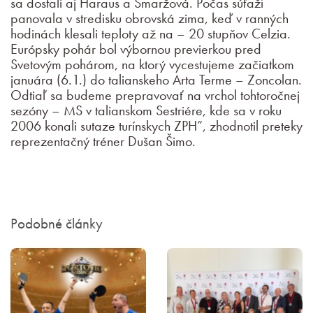
sa dostali aj Haraus a Smaržová. Počas súťaží
panovala v stredisku obrovská zima, keď v ranných
hodinách klesali teploty až na – 20 stupňov Celzia.
Európsky pohár bol výbornou previerkou pred
Svetovým pohárom, na ktorý vycestujeme začiatkom
januára (6.1.) do talianskeho Arta Terme – Zoncolan.
Odtiaľ sa budeme prepravovať na vrchol tohtoročnej
sezóny – MS v talianskom Sestriére, kde sa v roku
2006 konali sutaze turínskych ZPH”, zhodnotil preteky
reprezentačný tréner Dušan Šimo.
Podobné články