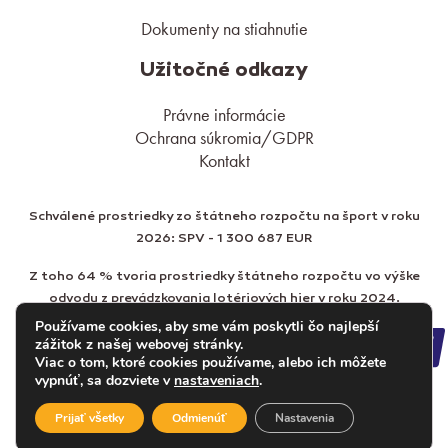
Dokumenty na stiahnutie
Užitočné odkazy
Právne informácie
Ochrana súkromia/GDPR
Kontakt
Schválené prostriedky zo štátneho rozpočtu na šport v roku
2026: SPV - 1 300 687 EUR
Z toho 64 % tvoria prostriedky štátneho rozpočtu vo výške
odvodu z prevádzkovania lotériových hier v roku 2024.
Používame cookies, aby sme vám poskytli čo najlepší
zážitok z našej webovej stránky.
Viac o tom, ktoré cookies používame, alebo ich môžete
vypnúť, sa dozviete v
nastaveniach
.
Prijať všetky
Odmienúť
Nastavenia