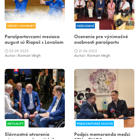
VŠETKY NOVINKY
NEZLOMNÍ
Parašportovcami mesiaca
Ocenenie pre výnimočné
august sú Riapoš s Lovašom
osobnosti parašportu
02.09.2025
21.06.2025
Autor: Roman Végh
Autor: Roman Végh
AKTUALITY
PARALYMPIJSKÉ HNUTIE
Slávnostné otvorenie
Podpis memoranda medzi