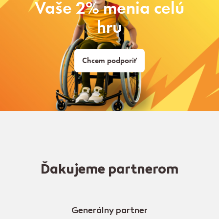
Vaše 2% menia celú
hru
Chcem podporiť
Ďakujeme partnerom
Generálny partner