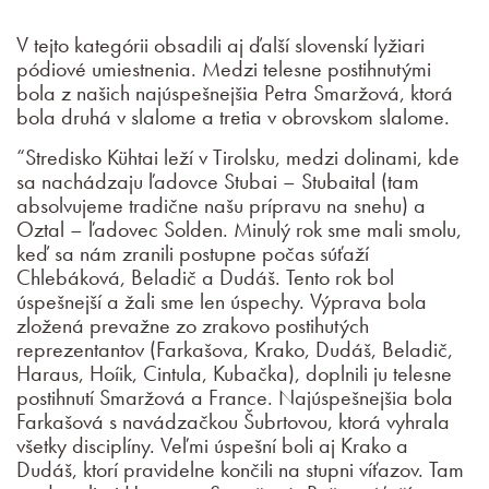
V tejto kategórii obsadili aj ďalší slovenskí lyžiari
pódiové umiestnenia. Medzi telesne postihnutými
bola z našich najúspešnejšia Petra Smaržová, ktorá
bola druhá v slalome a tretia v obrovskom slalome.
“Stredisko Kühtai leží v Tirolsku, medzi dolinami, kde
sa nachádzaju ľadovce Stubai – Stubaital (tam
absolvujeme tradične našu prípravu na snehu) a
Oztal – ľadovec Solden. Minulý rok sme mali smolu,
keď sa nám zranili postupne počas súťaží
Chlebáková, Beladič a Dudáš. Tento rok bol
úspešnejší a žali sme len úspechy. Výprava bola
zložená prevažne zo zrakovo postihutých
reprezentantov (Farkašova, Krako, Dudáš, Beladič,
Haraus, Hoíik, Cintula, Kubačka), doplnili ju telesne
postihnutí Smaržová a France. Najúspešnejšia bola
Farkašová s navádzačkou Šubrtovou, ktorá vyhrala
všetky disciplíny. Veľmi úspešní boli aj Krako a
Dudáš, ktorí pravidelne končili na stupni víťazov. Tam