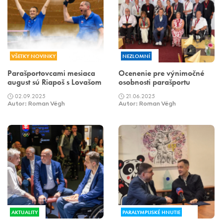
VŠETKY NOVINKY
NEZLOMNÍ
Parašportovcami mesiaca
Ocenenie pre výnimočné
august sú Riapoš s Lovašom
osobnosti parašportu
02.09.2025
21.06.2025
Autor: Roman Végh
Autor: Roman Végh
AKTUALITY
PARALYMPIJSKÉ HNUTIE