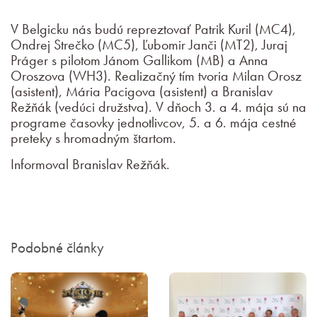
V Belgicku nás budú repreztovať Patrik Kuril (MC4),
Ondrej Strečko (MC5), Ľubomir Janči (MT2), Juraj
Práger s pilotom Jánom Gallikom (MB) a Anna
Oroszova (WH3). Realizačný tím tvoria Milan Orosz
(asistent), Mária Pacigova (asistent) a Branislav
Režňák (vedúci družstva). V dňoch 3. a 4. mája sú na
programe časovky jednotlivcov, 5. a 6. mája cestné
preteky s hromadným štartom.
Informoval Branislav Režňák.
Podobné články