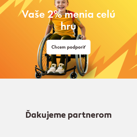
Vaše 2% menia celú
hru
Chcem podporiť
Ďakujeme partnerom