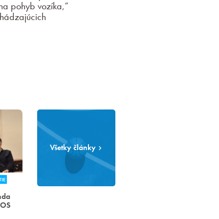
 na pohyb vozíka,“
chádzajúcich
Všetky články
IE
nda
MOS