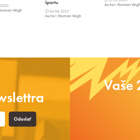
športu
.2025
Autor: Roman Vég
 Roman Végh
04.06.2025
Autor: Roman Végh
Vaše 
slettra
Odoslať