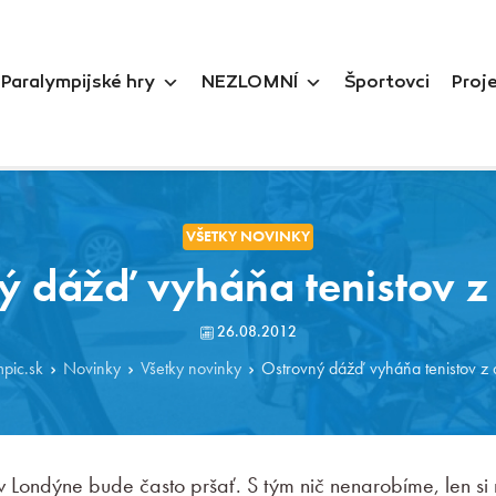
Paralympijské hry
NEZLOMNÍ
Športovci
Proj
VŠETKY NOVINKY
ý dážď vyháňa tenistov z
26.08.2012
pic.sk
Novinky
Všetky novinky
Ostrovný dážď vyháňa tenistov z
v Londýne bude často pršať. S tým nič nenarobíme, len si