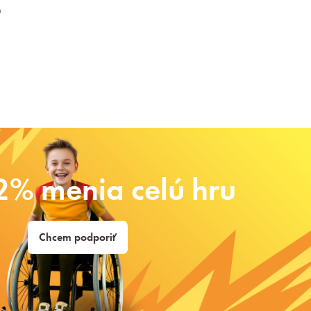
h
2% menia celú hru
Chcem podporiť