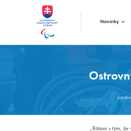
Novinky
Ostrovn
paralym
„Rátam s tým, že 