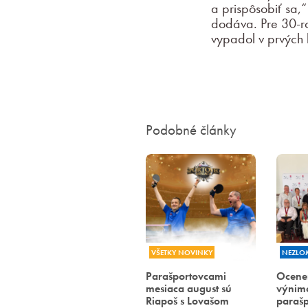
a prispôsobiť sa,
dodáva. Pre 30-r
vypadol v prvých 
Podobné články
VŠETKY NOVINKY
NEZLO
Parašportovcami
Ocene
mesiaca august sú
výnimo
Riapoš s Lovašom
parašp