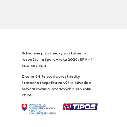
Schválené prostriedky zo štátneho
rozpočtu na šport v roku 2026: SPV - 1
300 687 EUR
Z toho 64 % tvoria prostriedky
štátneho rozpočtu vo výške odvodu z
prevádzkovania lotériových hier v roku
2024.