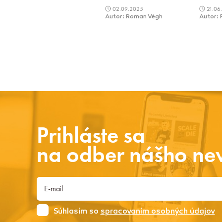
02.09.2025
21.06
Autor: Roman Végh
Autor:
Prihláste sa
na odber nášho new
Súhlasim so
spracovaním osobných údajov