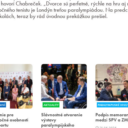
“ hovorí Chabreček. „Dvorce sú perfetné, rýchle na hru aj
očného tenistu je Londýn treťou paralympiádou. Na pred
kolách, teraz by rád úvodnou prekážkou prešiel.
MNÍ
AKTUALITY
PARALYMPIJSKÉ HNUT
nie pre
Slávnostné otvorenie
Podpis memora
čné osobnosti
výstavy
medzi SPV a Z
ortu
paralympijského
21.05.2025