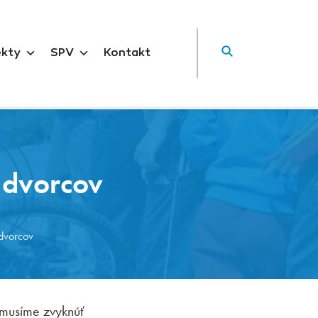
ekty
SPV
Kontakt
 dvorcov
 dvorcov
 musíme zvyknúť