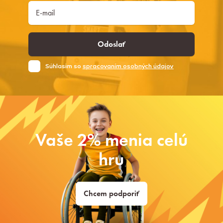
Odoslať
Súhlasim so
spracovaním osobných údajov
Vaše 2% menia celú
hru
Chcem podporiť