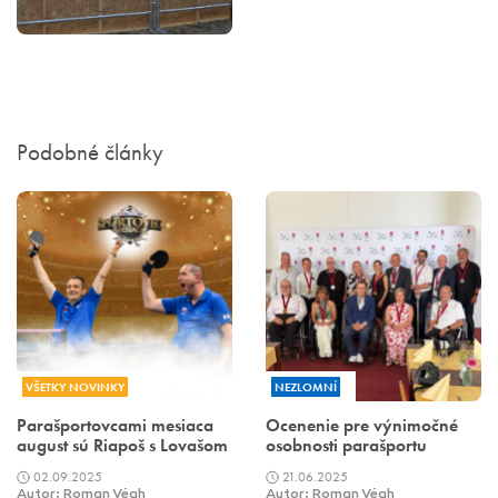
Podobné články
VŠETKY NOVINKY
NEZLOMNÍ
Parašportovcami mesiaca
Ocenenie pre výnimočné
august sú Riapoš s Lovašom
osobnosti parašportu
02.09.2025
21.06.2025
Autor: Roman Végh
Autor: Roman Végh