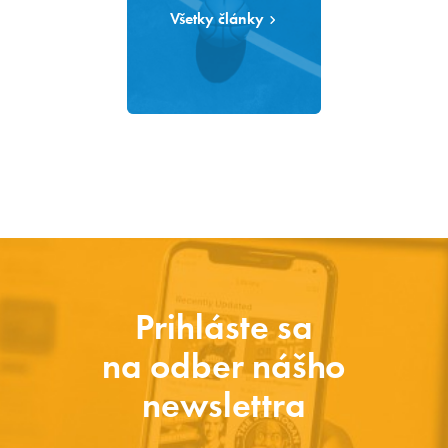
Všetky články
Prihláste sa
na odber nášho
newslettra