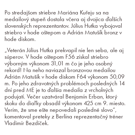
Po stredajšom striebre Mariána Kuřeju sa na
medailový stupeň dostala včera aj dvojica ďalších
slovenských reprezentantov. Július Hutka vybojoval
striebro v hode oštepom a Adrián Matušík bronz v
hode diskom.
„Veterán Július Hutka prekvapil nie len seba, ale aj
súperov. V hode oštepom F56 získal striebro
výborným výkonom 31,01 m čo je jeho osobný
rekord! Na neho naviazal bronzovou medailou
Adrián Matušík v hode diskom F64 výkonom 50,09
m. Po jeho zdravotných problémoch posledných 14
dní pred ME je to ďalšia medaila z vrcholných
podujatí. Večer uzatváral Benjamín Erban, ktorý
skoku do diaľky obsadil výkonom 425 cm 9. miesto.
Verím, že sme ešte nepovedali posledné slovo“,
komentoval preteky z Berlína reprezentačný tréner
Vladimír Bezdíček.