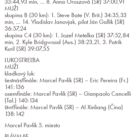
33:44,93 min, … 8. Anna Oroszová (SR) 37:00,91
MUŽI
skupina B (30 km): 1. Steve Bate (V. Brit.) 34:35,33
min, … 14. Vladislav Janovjak, pilot Ján Gallik (SR)
36:57,24
skupina C4 (30 km): 1. Jozef Metelka (SR) 37:52,84
min, 2. Kyle Bridgwood (Aus.) 38:23,21, 3. Patrik
Kuril (SR) 39:07,55
LUKOSTREĽBA
MUŽI
kladkový luk:
šestnásťfinále: Marcel Pavlík (SR) – Eric Pereira (Fr.)
141:136
osemfinále: Marcel Pavlík (SR) – Gianpaolo Cancelli
(Tal.) 140:134
štvrťfinále: Marcel Pavlík (SR) – AI Xinliang (Čína)
138:142
Marcel Pavlík 5. miesto
PLÁVANIE