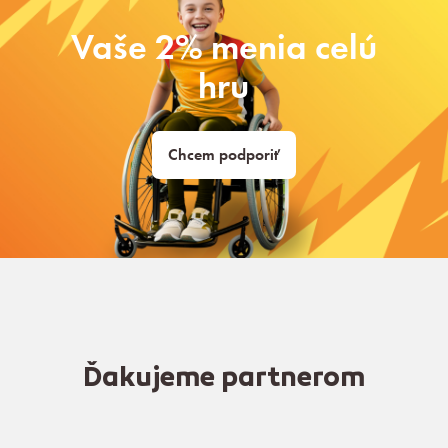
Vaše 2% menia celú
hru
Chcem podporiť
Ďakujeme partnerom