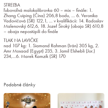
STREĽBA
ľubovoľná malokalibrovka 60 – mix – finále: 1.
Zhang Cuiping (Čína) 206,8 bodu, … 6. Veronika
Vadovičová (SR) 122,1, … v kvalifikácii: 14. Radoslav
Malenovský 612,6, 18. Jozef Široký (obaja SR) 610,8
– obaja nepostúpili do finále
TLAK NA LAVIČKE
nad 107 kg: 1. Siamand Rahman (Irán) 305 kg, 2.
Amr Mosaad (Egypt) 235, 3. Jamil Elshebli (Jor.)
234,…6. Marek Kamzík (SR) 170
Podobné články