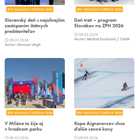
ZPH MILANO/CORTINA 2026
ZPH MILANO/CORTINA 2026
Slovenský deň s najsilnejším
Deň tretí – program
zastúpením štátnych
Slovákov na ZPH 2026
predstaviteľov
08.03.2026
08.03.2026
Autor: Michal Duchovič / TASR
Autor: Roman Végh
ZPH MILANO/CORTINA 2026
ZPH MILANO/CORTINA 2026
V Miláne to žije aj
Kopa Aignerovcov chce
v hradnom parku
ďalšie cenné kovy
08.03.2026
08.03.2026