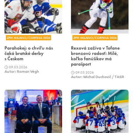
ZPH MILANO/CORTINA 2026
ZPH MILANO/CORTINA 2026
Parahokej: o chvíľu nás
Rexová zažíva v Tofane
čaká bratské derby
bronzovú radosť: Milé,
s Českom
koľko fanúšikov má
parašport
09.03.2026
Autor: Roman Végh
09.03.2026
Autor: Michal Duchovič / TASR