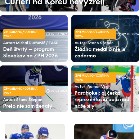
Curleri na Kóreu nevyzreli
ZPH MILANO/CORTINA
ZPH MILANO/CORTINA
09.03.2026
09.03.2026
2026
2026
Autor: Michal Duchovič / TASR
Autor: Stano Ščepán
Deň štvrtý – program
Žiadna medaila nie je
Slovákov na ZPH 2026
zadarmo
ZPH MILANO/CORTINA
09.03.2026
2026
Autor: Roman Végh
ZPH MILANO/CORTINA
09.03.2026
Parahokej: aj česká
2026
reprezentácia bola nad
Autor: Stano Ščepán
Preto nie som ženatý
naše sily