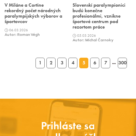
V Miláne a Cortine
Slovenskí paralympionici
rekordný počet národných
budú konečne
paralympijských výborov a
profesionálmi, vznikne
športovcov
športové centrum pod
rezortom práce
06.03.2026
Autor: Roman Végh
05.03.2026
Autor: Michal Čarnoky
1
2
3
4
5
6
7
300
…
Prihláste sa