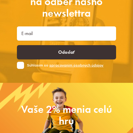
na odber nášho
newslettra
Odoslať
Súhlasim so
spracovaním osobných údajov
Vaše 2% menia celú
hru