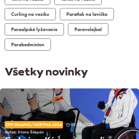
Curling na vozíku
Paratlak na lavičke
Paraalpské lyžovanie
Paravolejbal
Parabedminton
Všetky novinky
ZPH MILANO/CORTINA 2026
09.03.2026
Autor: Stano Ščepán