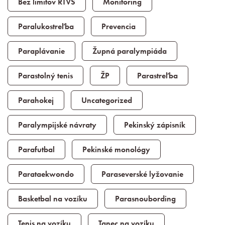
Bez limitov RTVS
Monitoring
Paralukostreľba
Prevencia
Paraplávanie
Župná paralympiáda
Parastolný tenis
ŽP
Parastreľba
Parahokej
Uncategorized
Paralympijské návraty
Pekinský zápisník
Parafutbal
Pekinské monológy
Parataekwondo
Paraseverské lyžovanie
Basketbal na vozíku
Parasnoubording
Tenis na vozíku
Tanec na vozíku