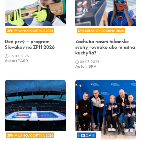
ZPH MILANO/CORTINA 2026
ZPH MILANO/CORTINA 2026
Deň prvý – program
Zachutia našim talianske
Slovákov na ZPH 2026
svahy rovnako ako miestna
kuchyňa?
06.03.2026
Autor: TASR
06.03.2026
Autor: SPV
ZPH MILANO/CORTINA 2026
NEZLOMNÍ