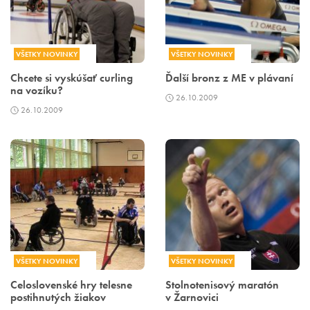
VŠETKY NOVINKY
VŠETKY NOVINKY
Chcete si vyskúšať curling
Ďalší bronz z ME v plávaní
na vozíku?
26.10.2009
26.10.2009
VŠETKY NOVINKY
VŠETKY NOVINKY
Celoslovenské hry telesne
Stolnotenisový maratón
postihnutých žiakov
v Žarnovici