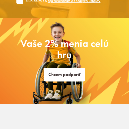
Súhlasim so
spracovaním osobných údajov
Vaše 2% menia celú
hru
Chcem podporiť