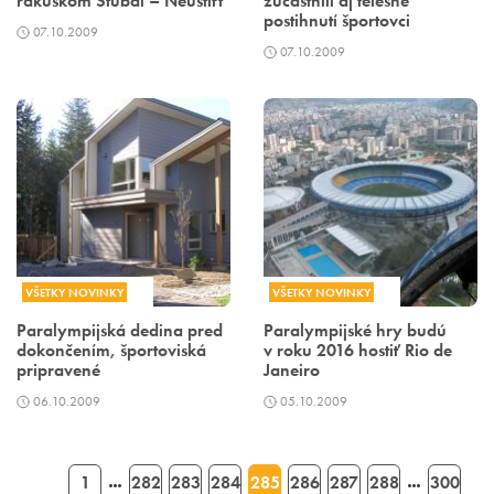
rakúskom Stubai – Neustift
zúčastnili aj telesne
postihnutí športovci
07.10.2009
07.10.2009
VŠETKY NOVINKY
VŠETKY NOVINKY
Paralympijská dedina pred
Paralympijské hry budú
dokončením, športoviská
v roku 2016 hostiť Rio de
pripravené
Janeiro
06.10.2009
05.10.2009
1
282
283
284
285
286
287
288
300
…
…