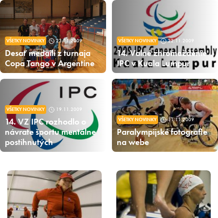
VŠETKY NOVINKY
23.11.2009
VŠETKY NOVINKY
22.11.2009
Desať medailí z turnaja
14. Valné zhromaždenie
Copa Tango v Argentíne
IPC v Kuala Lumpur
VŠETKY NOVINKY
19.11.2009
14. VZ IPC rozhodlo o
VŠETKY NOVINKY
11.11.2009
návrate športu mentálne
Paralympijské fotografie
postihnutých
na webe