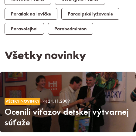
Paratlak na lavičke
Paraalpské lyžovanie
Paravolejbal
Parabedminton
Všetky novinky
VŠETKY NOVINKY
24.11.2009
Ocenili víťazov detskej výtvarnej
súťaže