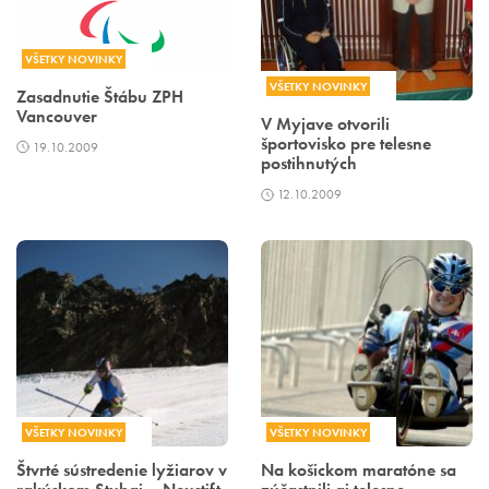
VŠETKY NOVINKY
VŠETKY NOVINKY
Zasadnutie Štábu ZPH
Vancouver
V Myjave otvorili
športovisko pre telesne
19.10.2009
postihnutých
12.10.2009
VŠETKY NOVINKY
VŠETKY NOVINKY
Štvrté sústredenie lyžiarov v
Na košickom maratóne sa