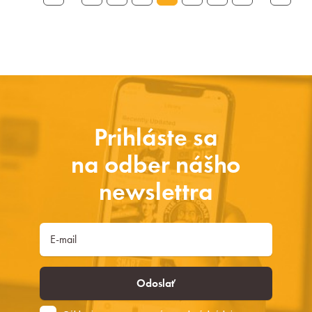
Prihláste sa
na odber nášho
newslettra
Odoslať