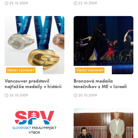
23.10.2009
22.10.2009
VŠETKY NOVINKY
VŠETKY NOVINKY
Vancouver predstavil
Bronzová medaila
najťažšie medaily v histórii
tanečníkov z ME v Izraeli
20.10.2009
20.10.2009