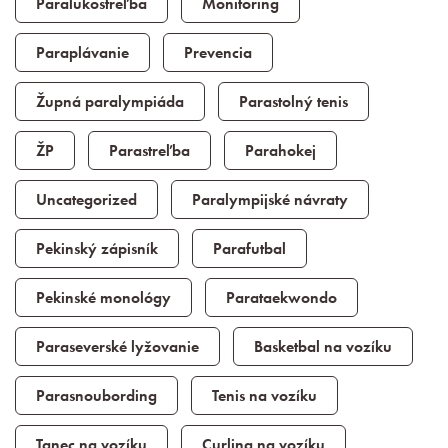
Paralukostreľba
Monitoring
Paraplávanie
Prevencia
Župná paralympiáda
Parastolný tenis
ŽP
Parastreľba
Parahokej
Uncategorized
Paralympijské návraty
Pekinský zápisník
Parafutbal
Pekinské monológy
Parataekwondo
Paraseverské lyžovanie
Basketbal na vozíku
Parasnoubording
Tenis na vozíku
Tanec na vozíku
Curling na vozíku