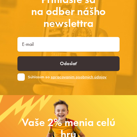
na odber nášho
newslettra
Odoslať
Súhlasim so
spracovaním osobných údajov
Vaše 2% menia celú
hru