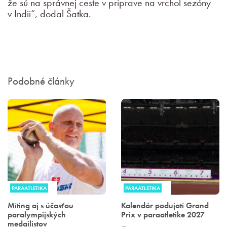
že sú na správnej ceste v príprave na vrchol sezóny
v Indii“, dodal Šatka.
Podobné články
PARAATLETIKA
PARAATLETIKA
Míting aj s účasťou
Kalendár podujatí Grand
paralympijských
Prix v paraatletike 2027
medailistov