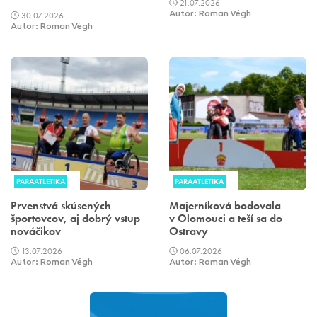
21.07.2026
30.07.2026
Autor: Roman Végh
Autor: Roman Végh
PARAATLETIKA
PARAATLETIKA
Prvenstvá skúsených
Majerníková bodovala
športovcov, aj dobrý vstup
v Olomouci a teší sa do
nováčikov
Ostravy
13.07.2026
06.07.2026
Autor: Roman Végh
Autor: Roman Végh