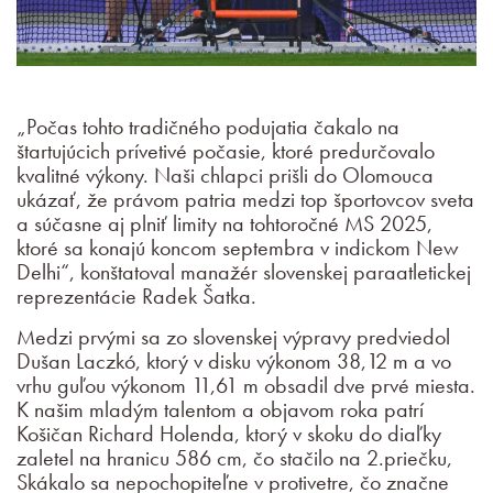
„Počas tohto tradičného podujatia čakalo na
štartujúcich prívetivé počasie, ktoré predurčovalo
kvalitné výkony. Naši chlapci prišli do Olomouca
ukázať, že právom patria medzi top športovcov sveta
a súčasne aj plniť limity na tohtoročné MS 2025,
ktoré sa konajú koncom septembra v indickom New
Delhi“, konštatoval manažér slovenskej paraatletickej
reprezentácie Radek Šatka.
Medzi prvými sa zo slovenskej výpravy predviedol
Dušan Laczkó, ktorý v disku výkonom 38,12 m a vo
vrhu guľou výkonom 11,61 m obsadil dve prvé miesta.
K našim mladým talentom a objavom roka patrí
Košičan Richard Holenda, ktorý v skoku do diaľky
zaletel na hranicu 586 cm, čo stačilo na 2.priečku,
Skákalo sa nepochopiteľne v protivetre, čo značne