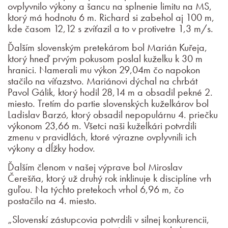
ovplyvnilo výkony a šancu na splnenie limitu na MS,
ktorý má hodnotu 6 m. Richard si zabehol aj 100 m,
kde časom 12,12 s zvíťazil a to v protivetre 1,3 m/s.
Ďalším slovenským pretekárom bol Marián Kuřeja,
ktorý hneď prvým pokusom poslal kuželku k 30 m
hranici. Namerali mu výkon 29,04m čo napokon
stačilo na víťazstvo. Mariánovi dýchal na chrbát
Pavol Gálik, ktorý hodil 28,14 m a obsadil pekné 2.
miesto. Tretím do partie slovenských kuželkárov bol
Ladislav Barzó, ktorý obsadil nepopulárnu 4. priečku
výkonom 23,66 m. Všetci naši kuželkári potvrdili
zmenu v pravidlách, ktoré výrazne ovplyvnili ich
výkony a dĺžky hodov.
Ďalším členom v našej výprave bol Miroslav
Čerešňa, ktorý už druhý rok inklinuje k disciplíne vrh
guľou. Na týchto pretekoch vrhol 6,96 m, čo
postačilo na 4. miesto.
„Slovenskí zástupcovia potvrdili v silnej konkurencii,