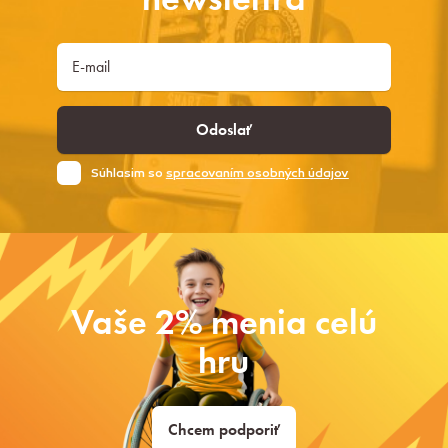
Odoslať
Súhlasim so
spracovaním osobných údajov
Vaše 2% menia celú
hru
Chcem podporiť