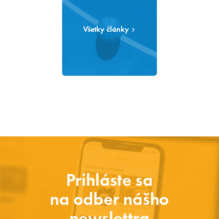
Všetky články
Prihláste sa
na odber nášho
newslettra