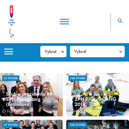
35 FOTIEK
128 FOTIEK
Sľub u prezidenta SR
ZPH Pjongčang
ZPH PJONGČANG
(Bratislava)
2018
31.03.2018
24.03.2018
47 FOTIEK
160 FOTIEK