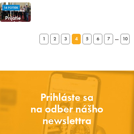
14 FOTIEK
Prijatie
medailistov
zo ZPH Soči
u premiéra
1
2
3
4
5
6
7
10
SR R. Fica
…
25.03.2014
Prihláste sa
na odber nášho
newslettra