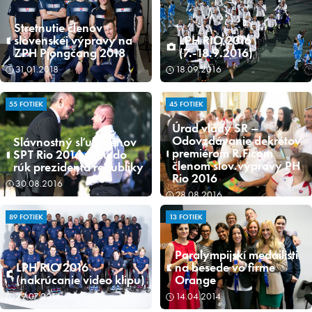
Stretnutie členov
slovenskej výpravy na
LPH RIO 2016
ZPH Pjongčang 2018
(7.-18.9.2016)
31.01.2018
18.09.2016
55 FOTIEK
45 FOTIEK
Úrad vlády SR –
Odovzdávanie dekrétov
Slávnostný sľub členov
premiérom R.Ficom
SPT Rio 2016 v Riu do
členom slov.výpravy PH
rúk prezidenta republiky
Rio 2016
30.08.2016
28.08.2016
89 FOTIEK
13 FOTIEK
Paralympijskí medailisti
LPH RIO 2016
na besede vo firme
(nakrúcanie video klipu)
Orange
29.07.2016
14.04.2014