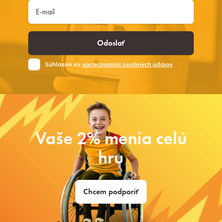
Odoslať
Súhlasim so
spracovaním osobných údajov
Vaše 2% menia celú
hru
Chcem podporiť