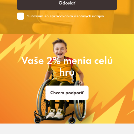
Odoslať
Súhlasim so
spracovaním osobných údajov
Vaše 2% menia celú
hru
Chcem podporiť