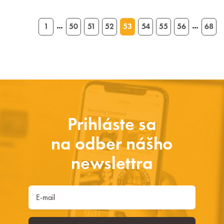
1
50
51
52
53
54
55
56
68
…
…
Prihláste sa
na odber nášho
newslettra