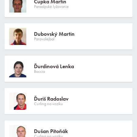
Čupka Martin
Paraalpské lyžovanie
Dubovský Martin
Paravolejbal
Ďurdinová Lenka
Boccia
Ďuriš Radoslav
Curling na vozíku
Dušan Pitoňák
Curling na vozíku