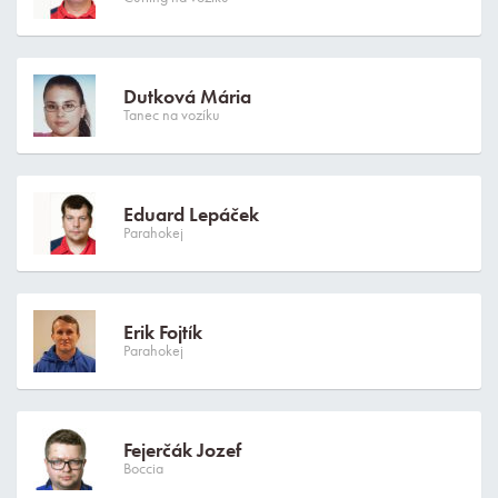
Dutková Mária
Tanec na vozíku
Eduard Lepáček
Parahokej
Erik Fojtík
Parahokej
Fejerčák Jozef
Boccia