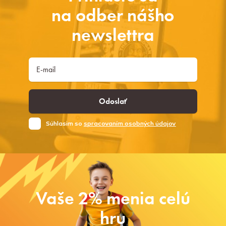
na odber nášho
newslettra
Odoslať
Súhlasim so
spracovaním osobných údajov
Vaše 2% menia celú
hru