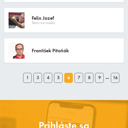
Felix Jozef
Tenis na vozíku
František Pitoňák
1
3
4
5
6
7
8
9
16
…
Prihláste sa