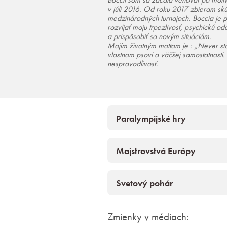
Boccii som sa začala venovať po mo
v júli 2016. Od roku 2017 zbieram skú
medzinárodných turnajoch. Boccia je 
rozvíjať moju trpezlivosť, psychickú o
a prispôsobiť sa novým situáciám.
Mojím životným mottom je : „Never st
vlastnom psovi a väčšej samostatnost
nespravodlivosť.
Paralympijské hry
Majstrovstvá Európy
Svetový pohár
Zmienky v médiach: