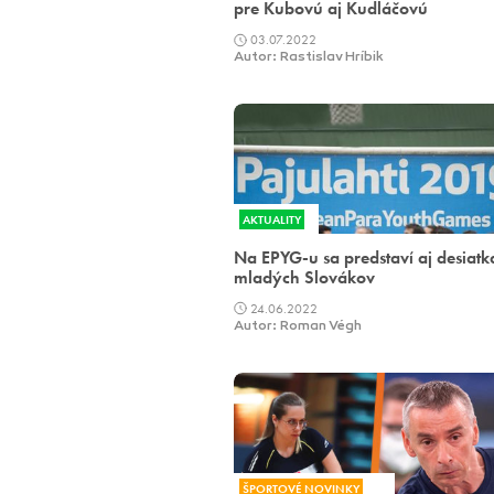
pre Kubovú aj Kudláčovú
03.07.2022
Autor: Rastislav Hríbik
AKTUALITY
Na EPYG-u sa predstaví aj desiatk
mladých Slovákov
24.06.2022
Autor: Roman Végh
ŠPORTOVÉ NOVINKY