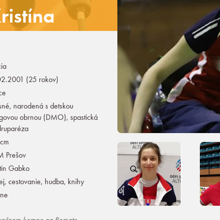
ristína
ia
2.2001 (25 rokov)
ce
sné, narodená s detskou
govou obrnou (DMO), spastická
druparéza
 cm
 Prešov
tin Gabko
j, cestovanie, hudba, knihy
dne