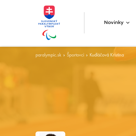
Novinky
paralympic.sk
Športovci
Kudláčová Kristína