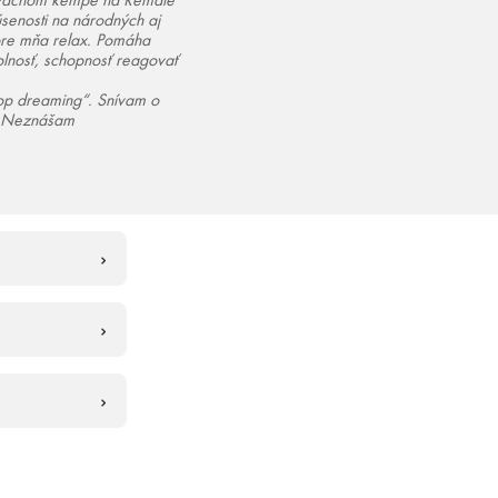
tivačnom kempe na Remate
senosti na národných aj
pre mňa relax. Pomáha
dolnosť, schopnosť reagovať
op dreaming“. Snívam o
i. Neznášam