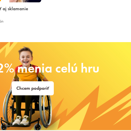
ť aj sklamanie
án
2% menia celú hru
Chcem podporiť