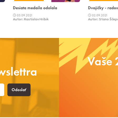
Desiata medaila odolala
Dvojičky - rados
03.09.2021
02.09.2021
Autor: Rastislav Hríbik
Autor: Stano Ščep
Vaše 
slettra
Odoslať