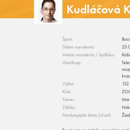
Kudláčová K
Šport:
Bocc
Dátum narodenia:
25.0
Miesto narodenia / bydlisko:
Koši
Handicap:
Tele
moz
kva
Výška:
152
Klub:
ZOM
Tréner:
Mar
Záľuby:
Hoke
Paralympijské štarty (účasť):
Žia