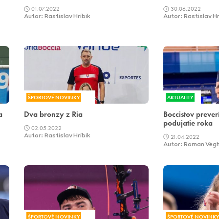
01.07.2022
30.06.2022
Autor: Rastislav Hríbik
Autor: Rastislav Hr
ŠPORTOVÉ NOVINKY
AKTUALITY
a
Dva bronzy z Ria
Boccistov prever
podujatie roka
02.05.2022
Autor: Rastislav Hríbik
21.04.2022
Autor: Roman Vég
ŠPORTOVÉ NOVINKY
ŠPORTOVÉ NOVINKY