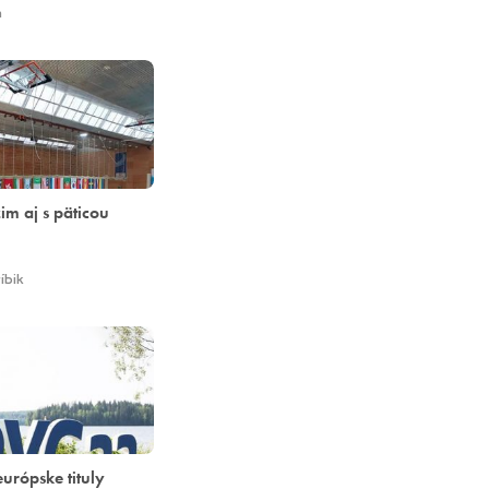
h
im aj s päticou
íbik
európske tituly