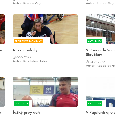
Autor: Roman Végh
Autor: Roman Vég
ŠPORTOVÉ NOVINKY
AKTUALITY
e
Trio o medaily
V Póvoa de Varz
Slovákov
07.07.2022
Autor: Rastislav Hríbik
04.07.2022
Autor: Rastislav Hr
AKTUALITY
AKTUALITY
y
Ťažký prvý deň
V Pajulahti aj o 