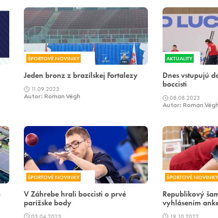
ŠPORTOVÉ NOVINKY
AKTUALITY
h
Jeden bronz z brazílskej Fortalezy
Dnes vstupujú do
boccisti
11.09.2023
Autor: Roman Végh
08.08.2023
Autor: Roman Vég
ŠPORTOVÉ NOVINKY
ŠPORTOVÉ NOVINKY
o
V Záhrebe hrali boccisti o prvé
Republikový šam
parížske body
vyhlásením anke
03.04.2023
19.10.2022