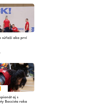
 súťaží ako prví
h
pionát aj s
ty Boccista roka