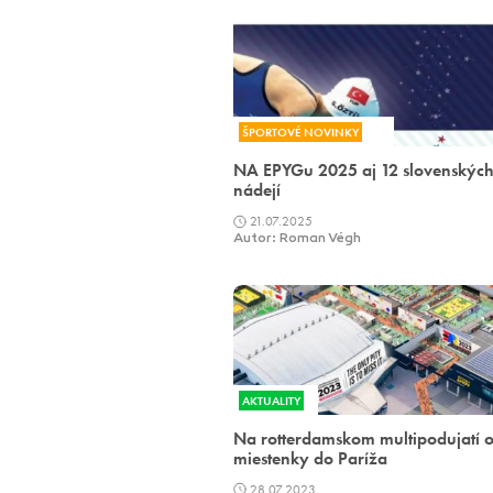
ŠPORTOVÉ NOVINKY
NA EPYGu 2025 aj 12 slovenskýc
nádejí
21.07.2025
Autor: Roman Végh
AKTUALITY
Na rotterdamskom multipodujatí 
miestenky do Paríža
28.07.2023