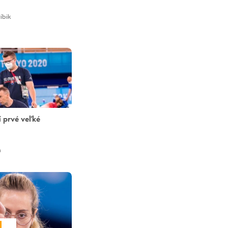
íbik
í prvé veľké
h