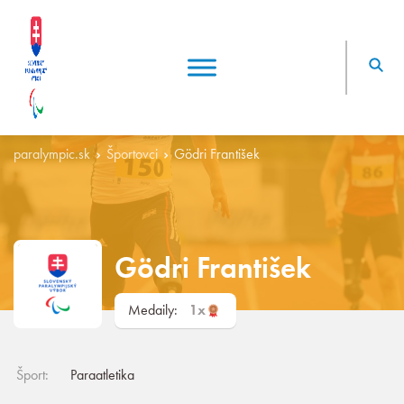
paralympic.sk
Športovci
Gödri František
Gödri František
Medaily:
1x
Šport:
Paraatletika