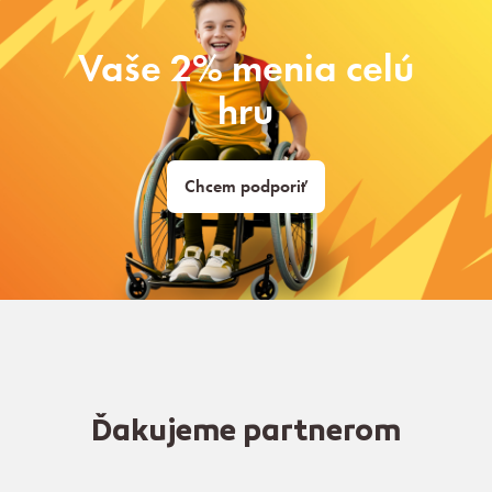
Vaše 2% menia celú
hru
Chcem podporiť
Ďakujeme partnerom