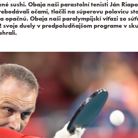
é sushi. Obaja naši parastolní tenisti Ján Riapo
ebodávali očami, tlačili na súperovu polovicu sto
a opačnú. Obaja naši paralympijskí víťazi zo súť
 svoje duely v predpoludňajšom programe v sk
ehrali.