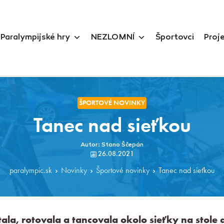
Paralympijské hry
NEZLOMNÍ
Športovci
Proj
ŠPORTOVÉ NOVINKY
Tanec nad sieťkou
Autor: Stano Ščepán
26.08.2021
paralympic.sk
Novinky
Športové novinky
Tanec nad sieťkou
tala, rotovala a tancovala okolo sieťky na stol