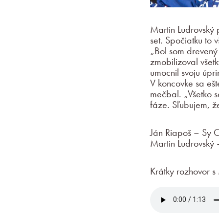
Martin Ludrovský 
set. Spočiatku to 
„Bol som drevený a
zmobilizoval všetk
umocnil svoju úpri
V koncovke sa ešt
mečbal. „Všetko s
fáze. Sľubujem, že
Ján Riapoš – Sy Ch
Martin Ludrovský – 
Krátky rozhovor s