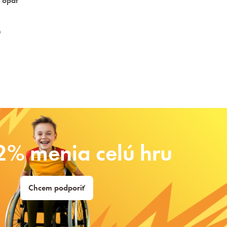
 opäť
h
2% menia celú hru
Chcem podporiť