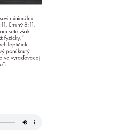
esovi minimálne
:11. Druhý 8:11.
tom sete však
ž fyzicky,“
ch loptičiek.
rvý ponúknutý
be vo vyraďovacej
o“.