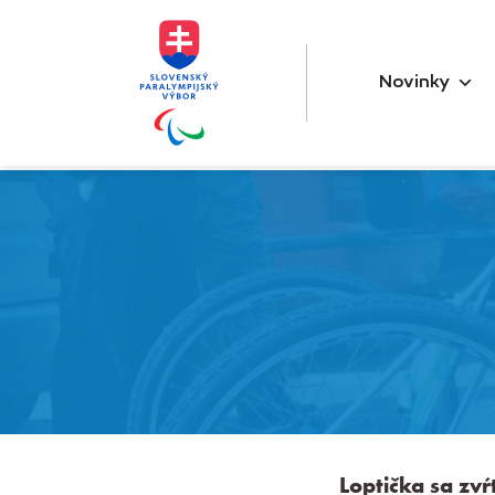
Novinky
Loptička sa zvŕ