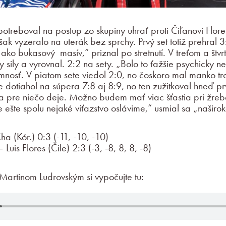
potreboval na postup zo skupiny uhrať proti Čiľanovi Flor
však vyzeralo na uterák bez sprchy. Prvý set totiž prehral 3
ko bukasový masív,“ priznal po stretnutí. V treťom a štvr
y sily a vyrovnal. 2:2 na sety. „Bolo to ťažšie psychicky ne
mnosť. V piatom sete viedol 2:0, no čoskoro mal manko tro
e dotiahol na súpera 7:8 aj 8:9, no ten zužitkoval hneď p
a pre niečo deje. Možno budem mať viac šťastia pri žre
 ešte spolu nejaké víťazstvo oslávime,“ usmial sa „naširok
a (Kór.) 0:3 (-11, -10, -10)
Luis Flores (Čile) 2:3 (-3, -8, 8, 8, -8)
 Martinom Ludrovským si vypočujte tu: