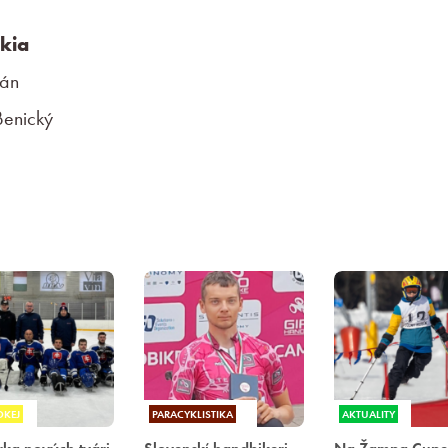
okia
pán
Benický
OKEJ
PARACYKLISTIKA
AKTUALITY