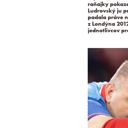
raňajky pokazen
Ludrovský ju pr
padala práve n
z Londýna 2012
jednotlivcov pr