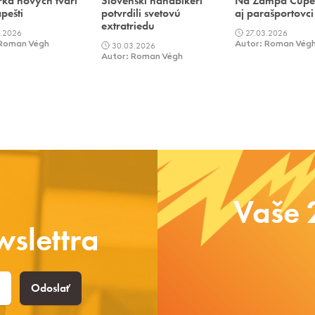
rka nových tvári
Slovenskí handbikeri
Na Žampa Cupe
pešti
potvrdili svetovú
aj parašportovci
extratriedu
.2026
27.03.2026
 Roman Végh
30.03.2026
Autor: Roman Vég
Autor: Roman Végh
Vaše 
slettra
Odoslať