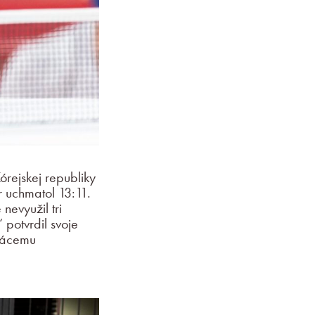
órejskej republiky
r uchmatol 13:11.
nevyužil tri
potvrdil svoje
omácemu