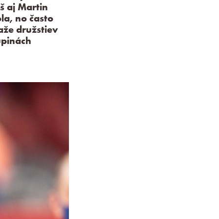
š aj Martin
la, no často
aže družstiev
upinách