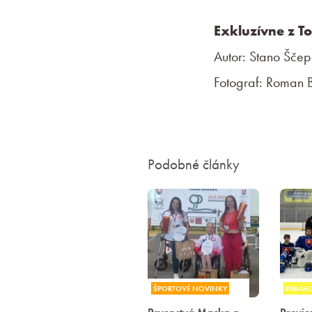
Exkluzívne z T
Autor: Stano Šče
Fotograf: Roman 
Podobné články
ŠPORTOVÉ NOVINKY
PARAH