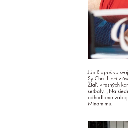
Ján Riapoš vo svoj
Sy Cha. Hoci v úv
Žiaľ, v tesných ko
setbaly. „Na sied
odhodlanie zabojo
Minamimu.