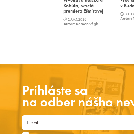
Prvenstvá Macka a
Previe
Kohúta, skvelá
v Buda
premiéra Ešmírovej
30.03
25.05.2026
Autor:
Autor: Roman Végh
Prihláste sa
na odber nášho new