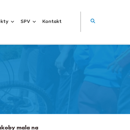
ekty
SPV
Kontakt
e akoby mala na