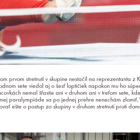
om prvom stretnutí v skupine nestačil na reprezentanta z K
odnom sete viedol aj o šesť loptičiek napokon mu ho súpe
ncovkách nemal šťastie ani v druhom ani v treťom sete, kde 
mej paralympiáde sa po jednej prehre nenechám zlomiť,“ 
vať ešte o postup zo skupiny v druhom stretnutí proti d