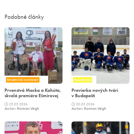
Podobné články
ŠPORTOVÉ NOVINKY
PARAHOKEJ
Prvenstvá Macka a Kohúta,
Previerka nových tvári
skvelá premiéra Ešmírovej
v Budapešti
25.05.2026
30.03.2026
Autor: Roman Végh
Autor: Roman Végh