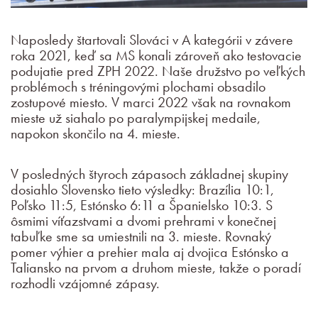
Naposledy štartovali Slováci v A kategórii v závere
roka 2021, keď sa MS konali zároveň ako testovacie
podujatie pred ZPH 2022. Naše družstvo po veľkých
problémoch s tréningovými plochami obsadilo
zostupové miesto. V marci 2022 však na rovnakom
mieste už siahalo po paralympijskej medaile,
napokon skončilo na 4. mieste.
V posledných štyroch zápasoch základnej skupiny
dosiahlo Slovensko tieto výsledky: Brazília 10:1,
Poľsko 11:5, Estónsko 6:11 a Španielsko 10:3. S
ôsmimi víťazstvami a dvomi prehrami v konečnej
tabuľke sme sa umiestnili na 3. mieste. Rovnaký
pomer výhier a prehier mala aj dvojica Estónsko a
Taliansko na prvom a druhom mieste, takže o poradí
rozhodli vzájomné zápasy.