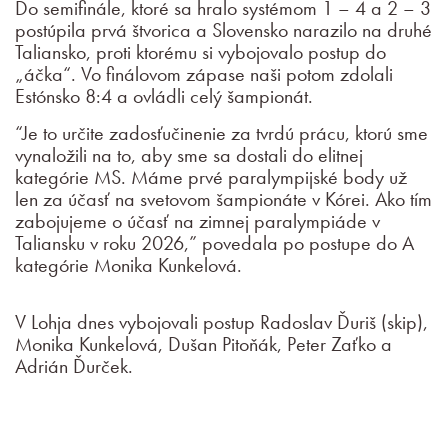
Do semifinále, ktoré sa hralo systémom 1 – 4 a 2 – 3
postúpila prvá štvorica a Slovensko narazilo na druhé
Taliansko, proti ktorému si vybojovalo postup do
„áčka“. Vo finálovom zápase naši potom zdolali
Estónsko 8:4 a ovládli celý šampionát.
“Je to určite zadosťučinenie za tvrdú prácu, ktorú sme
vynaložili na to, aby sme sa dostali do elitnej
kategórie MS. Máme prvé paralympijské body už
len za účasť na svetovom šampionáte v Kórei. Ako tím
zabojujeme o účasť na zimnej paralympiáde v
Taliansku v roku 2026,” povedala po postupe do A
kategórie Monika Kunkelová.
V Lohja dnes vybojovali postup Radoslav Ďuriš (skip),
Monika Kunkelová, Dušan Pitoňák, Peter Zaťko a
Adrián Ďurček.