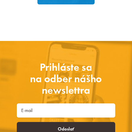
Prihláste sa
na odber nášho
newslettra
Odoslať