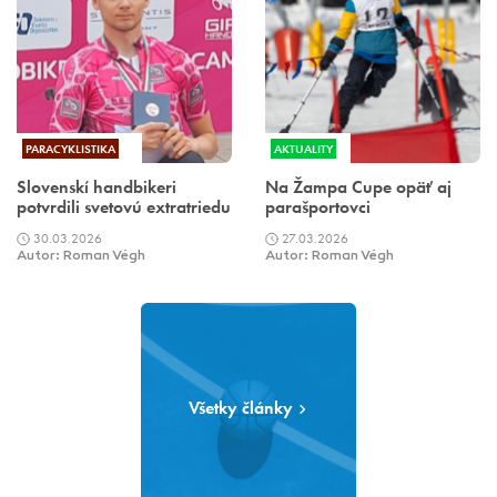
PARACYKLISTIKA
AKTUALITY
Slovenskí handbikeri
Na Žampa Cupe opäť aj
potvrdili svetovú extratriedu
parašportovci
30.03.2026
27.03.2026
Autor: Roman Végh
Autor: Roman Végh
Všetky články