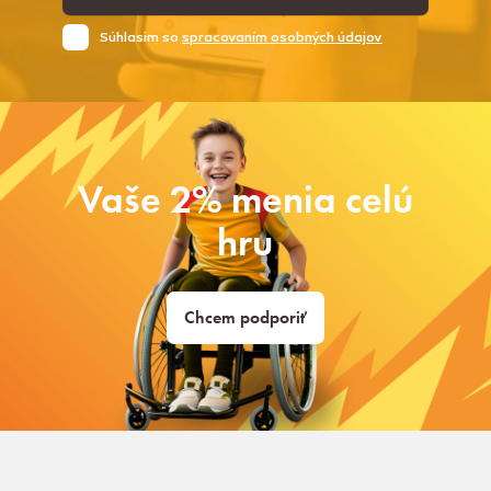
Súhlasim so
spracovaním osobných údajov
Vaše 2% menia celú
hru
Chcem podporiť