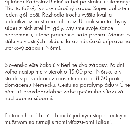
Aj tréner Radoslav Bielečka bol po stretnutí sklamaný:
“Bol to ťažký, fyzicky náročný zápas. Súper bol o ten
jeden gól lepší. Rozhodla trochu vyššia kvalita
jednotlivcov na strane Talianov. Urobili sme tri chyby,
súper z nich strelil tri góly. My sme svoje šance
nepremenili, z toho pramenila naša prehra. Máme to
stále vo vlastných rukách. Teraz nás čaká príprava na
utorkový zápas s Nórmi.”
Slovensko ešte čakajú v Berlíne dva zápasy. Po dni
voľna nastúpime v utorok o 15:00 proti Nórsku a v
stredu v poslednom zápase turnaja o 18:30 proti
domácemu Nemecku. Cestu na paralympiádu v Číne
nám už pravdepodobne zabezpečia iba víťazstvá
nad oboma súpermi.
Po troch hracích dňoch budú jediným stopercentným
mužstvom na turnaji s tromi víťazstvami Taliani.