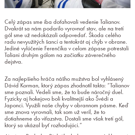
Celý zápas sme iba doťahovali vedenie Talianov.
Dvakrát sa nám podarilo vyrovnať stav, ale na tretí
gól sme už nedokázali odpovedať. Škoda celého
radu nevyužitých šancí a tentokrát aj chýb v obrane.
Jediné vylúčenie Ferenčíka v celom zápase potrestali
Taliani druhým gólom na začiatku záverečného
dejstva.
Za najlepšieho hráča nášho mužstva bol vyhlásený
Dávid Korman, ktorý zápas zhodnotil takto: “Talianov
sme poznali. Vedeli sme, že to bude náročný duel.
Fyzicky aj hokejovo boli kvalitnejší ako Švédi a
Japonci. Využili naše chyby v obrannom pásme. Keď
sme znova vyrovnali, tak som už veril, že to
dotiahneme do víťazstva. Dostali sme však tretí gól,
ktorý sa ukázal byť rozhodujúci.”