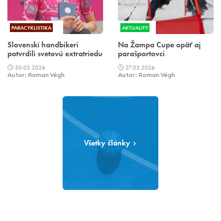
PARACYKLISTIKA
AKTUALITY
Slovenskí handbikeri
Na Žampa Cupe opäť aj
potvrdili svetovú extratriedu
parašportovci
30.03.2026
27.03.2026
Autor: Roman Végh
Autor: Roman Végh
Všetky články