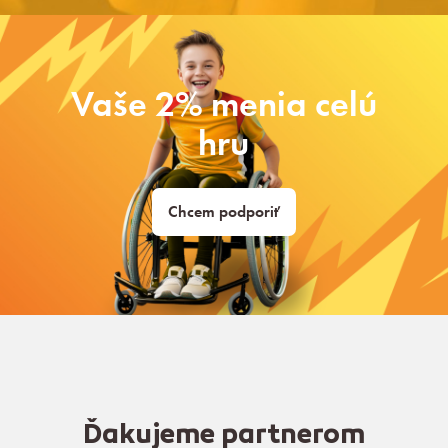
Vaše 2% menia celú
hru
Chcem podporiť
Ďakujeme partnerom