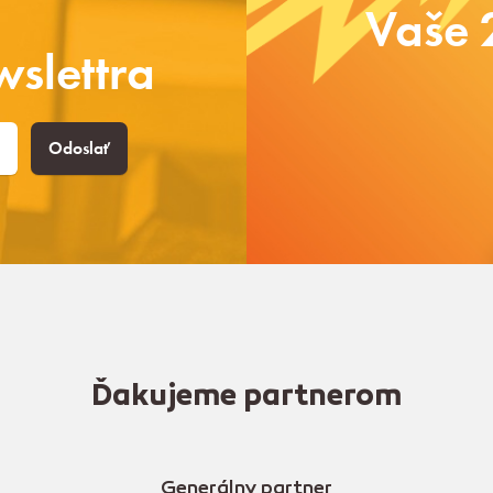
Vaše 
slettra
Odoslať
Ďakujeme partnerom
Generálny partner