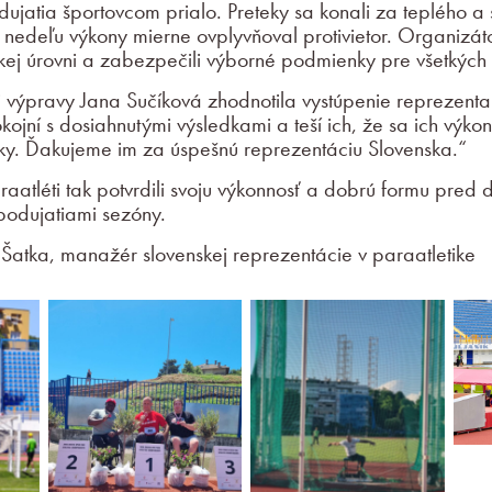
ujatia športovcom prialo. Preteky sa konali za teplého a
 nedeľu výkony mierne ovplyvňoval protivietor. Organizátor
kej úrovni a zabezpečili výborné podmienky pre všetkých 
 výpravy Jana Sučíková zhodnotila vystúpenie reprezentan
okojní s dosiahnutými výsledkami a teší ich, že sa ich výko
ky. Ďakujeme im za úspešnú reprezentáciu Slovenska.“
éti tak potvrdili svoju výkonnosť a dobrú formu pred ď
odujatiami sezóny.
Šatka, manažér slovenskej reprezentácie v paraatletike