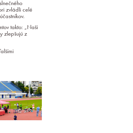
 slnečného
i zvládli celé
účastníkov.
tov takto: „Naši
ny zlepšujú z
alšími