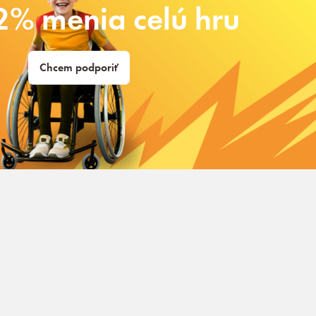
2% menia celú hru
Chcem podporiť