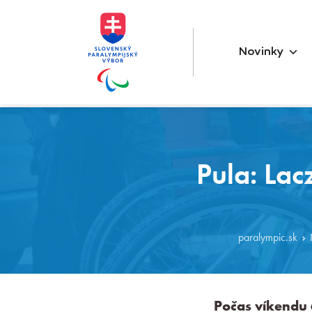
Novinky
Pula: La
paralympic.sk
Počas víkendu 6