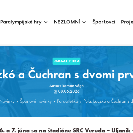
Paralympijské hry
NEZLOMNÍ
Športovci
Proj
PARAATLETIKA
czkó a Čuchran s dvomi pr
Autor: Roman Végh
08.06.2026
Novinky
Športové novinky
Paraatletika
Pula: Laczkó a Čuchran s 
. a 7. júna sa na štadióne SRC Veruda – Uljanik 