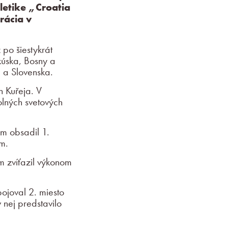
letike „Croatia
rácia v
 po šiestykrát
kúska, Bosny a
 a Slovenska.
n Kuřeja. V
holných svetových
om obsadil 1.
m.
m zvíťazil výkonom
bojoval 2. miesto
nej predstavilo