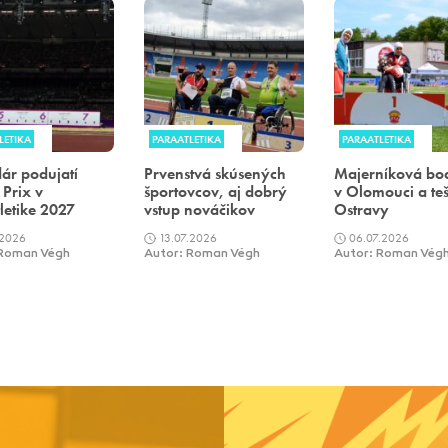
LETIKA
PARAATLETIKA
PARAATLETIKA
ár podujatí
Prvenstvá skúsených
Majerníková bo
Prix v
športovcov, aj dobrý
v Olomouci a teš
letike 2027
vstup nováčikov
Ostravy
.2026
13.07.2026
06.07.2026
 Roman Végh
Autor: Roman Végh
Autor: Roman Vég