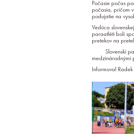
Počasie počas pod
počasia, pričom v
podujatie na vyso
Vedúca slovenskej
paraatléti boli sp
pretekov na prete
Slovenskí paraatl
medzinárodnými p
Informoval Radek 