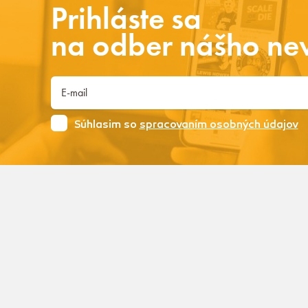
Prihláste sa
na odber nášho new
Súhlasim so
spracovaním osobných údajov