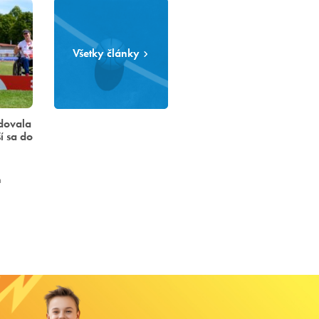
Všetky články
dovala
í sa do
h