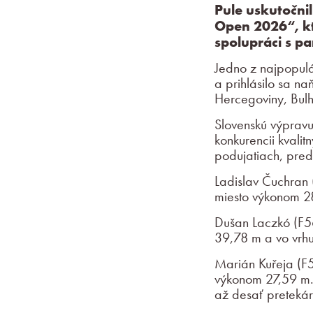
Pule uskutočni
Open 2026“, kt
spolupráci s p
Jedno z najpopulár
a prihlásilo sa n
Hercegoviny, Bulh
Slovenskú výpravu
konkurencii kvalit
podujatiach, pred
Ladislav Čuchran (
miesto výkonom 28
Dušan Laczkó (F56
39,78 m a vo vrhu
Marián Kuřeja (F51
výkonom 27,59 m. 
až desať pretekár