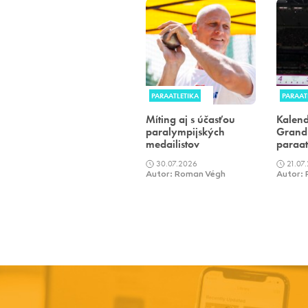
PARAATLETIKA
PARAAT
Míting aj s účasťou
Kalend
paralympijských
Grand 
medailistov
paraat
30.07.2026
21.07
Autor: Roman Végh
Autor: