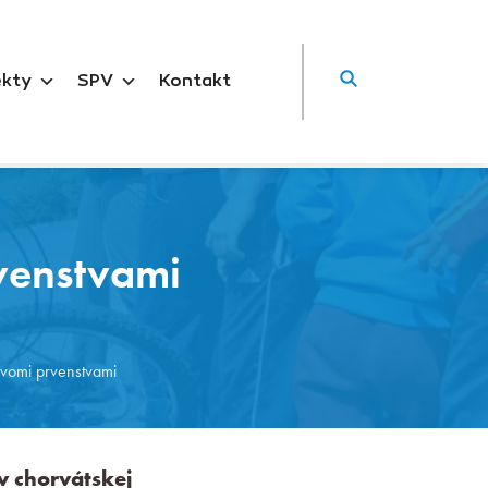
ekty
SPV
Kontakt
venstvami
dvomi prvenstvami
v chorvátskej