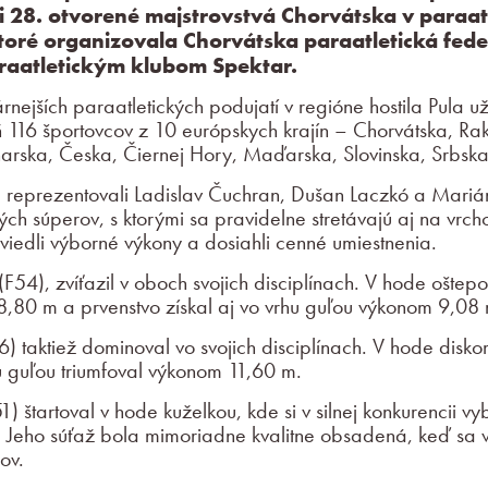
li 28. otvorené majstrovstvá Chorvátska v paraat
oré organizovala Chorvátska paraatletická fede
araatletickým klubom Spektar.
nejších paraatletických podujatí v regióne hostila Pula už
aň 116 športovcov z 10 európskych krajín – Chorvátska, Ra
arska, Česka, Čiernej Hory, Maďarska, Slovinska, Srbska
 reprezentovali Ladislav Čuchran, Dušan Laczkó a Mariá
ných súperov, s ktorými sa pravidelne stretávajú aj na vrc
viedli výborné výkony a dosiahli cenné umiestnenia.
F54), zvíťazil v oboch svojich disciplínach. V hode oštep
,80 m a prvenstvo získal aj vo vrhu guľou výkonom 9,08 
) taktiež dominoval vo svojich disciplínach. V hode disko
 guľou triumfoval výkonom 11,60 m.
) štartoval v hode kuželkou, kde si v silnej konkurencii vy
Jeho súťaž bola mimoriadne kvalitne obsadená, keď sa v 
ov.